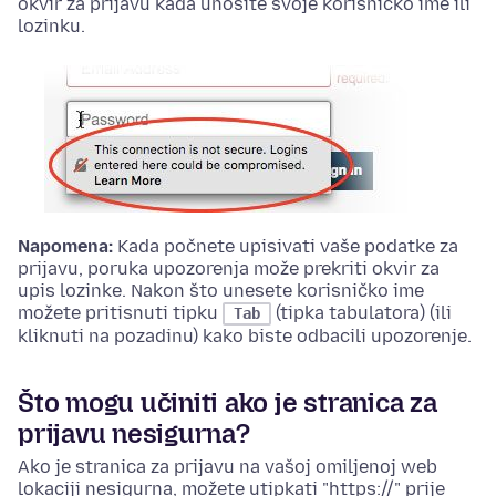
okvir za prijavu kada unosite svoje korisničko ime ili
lozinku.
Napomena:
Kada počnete upisivati vaše podatke za
prijavu, poruka upozorenja može prekriti okvir za
upis lozinke. Nakon što unesete korisničko ime
možete pritisnuti tipku
(tipka tabulatora) (ili
Tab
kliknuti na pozadinu) kako biste odbacili upozorenje.
Što mogu učiniti ako je stranica za
prijavu nesigurna?
Ako je stranica za prijavu na vašoj omiljenoj web
lokaciji nesigurna, možete utipkati "https://" prije