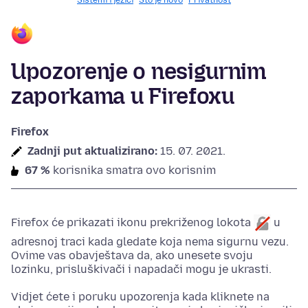
Sistemi i jezici
Što je novo
Privatnost
Upozorenje o nesigurnim
zaporkama u Firefoxu
Firefox
Zadnji put aktualizirano:
15. 07. 2021.
67 %
korisnika smatra ovo korisnim
Firefox će prikazati ikonu prekriženog lokota
u
adresnoj traci kada gledate
koja nema sigurnu vezu.
Ovime vas obavještava da, ako unesete svoju
lozinku, prisluškivači i napadači mogu je ukrasti.
Vidjet ćete i poruku upozorenja kada kliknete na