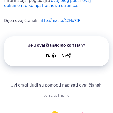
informacija, pogledajte
ovaj blog post
i
ovaj
dokument o kompatibilnosti stranica
.
Dijeli ovaj članak:
http://mzl.la/1ZNx7IP
Je li ovaj članak bio koristan?
Da👍
Ne👎
Ovi dragi ljudi su pomogli napisati ovaj članak:
echrs
,
us3rname