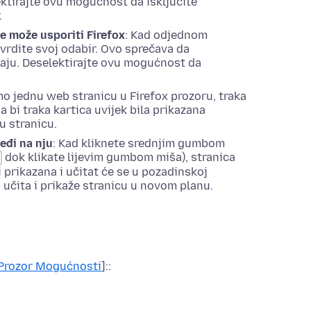
ektirajte ovu
mogućnost
da isključite
.
e može usporiti Firefox
: Kad odjednom
otvrdite svoj odabir. Ovo sprečava da
aju. Deselektirajte ovu
mogućnost
da
o jednu web stranicu u Firefox prozoru, traka
a bi traka kartica uvijek bila prikazana
u stranicu.
eđi na nju
: Kad kliknete srednjim gumbom
dok klikate lijevim gumbom miša), stranica
ti prikazana i učitat će se u pozadinskoj
učita i prikaže stranicu u novom planu.
 Prozor
Mogućnosti
]::