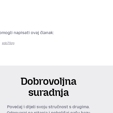
pomogli napisati ovaj članak:
edo79zg
Dobrovoljna
suradnja
Povećaj i dijeli svoju stručnost s drugima.
Odgovaraj na pitanja i poboljšaj našu bazu