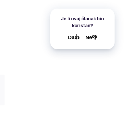
Je li ovaj članak bio
koristan?
Da👍
Ne👎