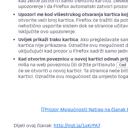
kad želite zatvoriti samo trenutnu karticu. Desel
upozorenje i da Firefox automatski zatvori prozor
Upozori me kod višestrukog otvaranja kartica koj
otvorite veći broj kartica, Firefox će tražiti da p
nehotično usporite sistem dok se stranice učitav
isključite ovo upozorenje.
Uvijek prikaži traku kartica
: Ako pregledavate sam
kartica nije prikazana. Označite ovu
mogućnost
d
uključujući kad prozor u Firefox sadrži samo jedn
Kad otvorim poveznicu u novoj kartici odmah prij
miša na web poveznicu (ili držite pritisnuto
Cmd
će se otvoriti u novoj kartici. Ta stranica neće bi
kartici. Označite ovu
mogućnost
da umjesto toga 
[[Prozor Mogućnosti Natrag na članak
Dijeli ovaj članak:
http://mzl.la/1xKrPA7