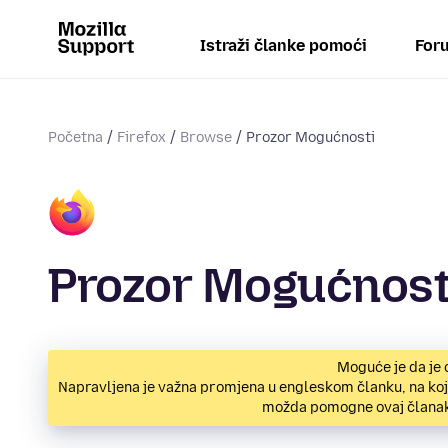
Istraži članke pomoći
Foru
Početna
Firefox
Browse
Prozor Mogućnosti
Prozor Mogućnosti
Moguće je da je 
Napravljena je važna promjena u engleskom članku, na koje
možda pomogne ovaj člana