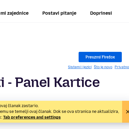
mi zajednice
Postavi pitanje
Doprinesi
Preuzmi Firefox
Sistemi i jezici
Što je novo
Privatno
 - Panel Kartice
ovaj članak zastario.
mu se temelji ovaj članak. Dok se ova stranica ne aktualizira,
k:
Tab preferences and settings