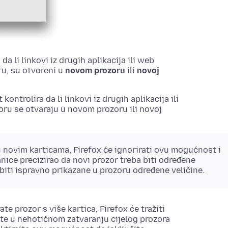
da li linkovi iz drugih aplikacija ili web
ru, su otvoreni u
novom prozoru
ili
novoj
t
kontrolira da li linkovi iz drugih aplikacija ili
oru se otvaraju u novom prozoru ili novoj
 novim karticama, Firefox će ignorirati ovu
mogućnost
i
anice precizirao da novi prozor treba biti određene
 biti ispravno prikazane u prozoru određene veličine.
ate prozor s više kartica, Firefox će tražiti
ste u nehotičnom zatvaranju cijelog prozora