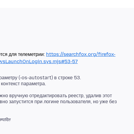
ется для телеметрии:
https://searchfox.org/firefox-
owsLaunchOnLogin.sys.mjs#53-57
метру (-os-autostart) в строке 53.
ожно вручную отредактировать реестр, удалив этот
авно запустится при логине пользователя, но уже без
म्पादित