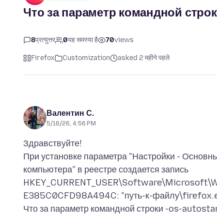
Что за параметр командной строки
8
प्रत्युत्तर
0
यह समस्या है
70
views
Firefox
Customization
asked 2 महीने पहले
Валентин С.
5/16/26, 4:56 PM
Здравствуйте!
При установке параметра "Настройки - Основны
компьютера" в реестре создается запись
HKEY_CURRENT_USER\Software\Microsoft\Win
E385C0CFD98A494C: "путь-к-файлу\firefox.e
Что за параметр командной строки -os-autosta