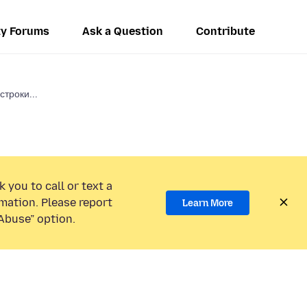
y Forums
Ask a Question
Contribute
строки...
 you to call or text a
mation. Please report
Learn More
Abuse” option.