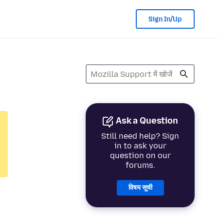
Sign In/Up
Ask a Question
Still need help? Sign
in to ask your
question on our
forums.
विषय सूची