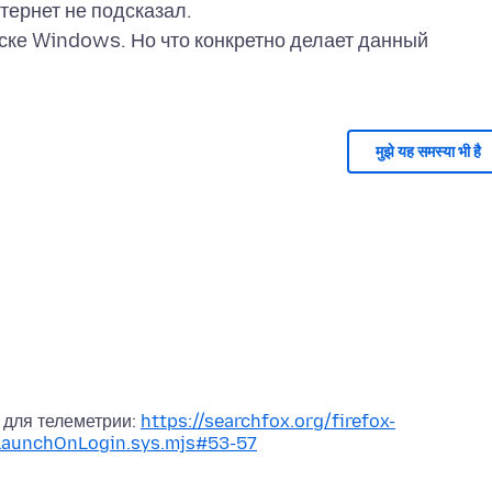
тернет не подсказал.
уске Windows. Но что конкретно делает данный
मुझे यह समस्या भी है
я для телеметрии:
https://searchfox.org/firefox-
LaunchOnLogin.sys.mjs#53-57