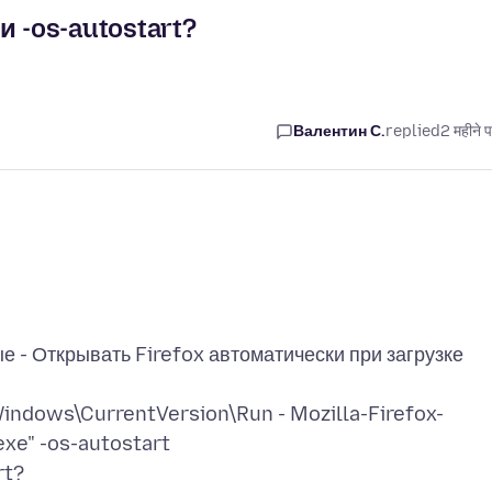
 -os-autostart?
Валентин С.
replied
2 महीने 
е - Открывать Firefox автоматически при загрузке
dows\CurrentVersion\Run - Mozilla-Firefox-
xe" -os-autostart
rt?