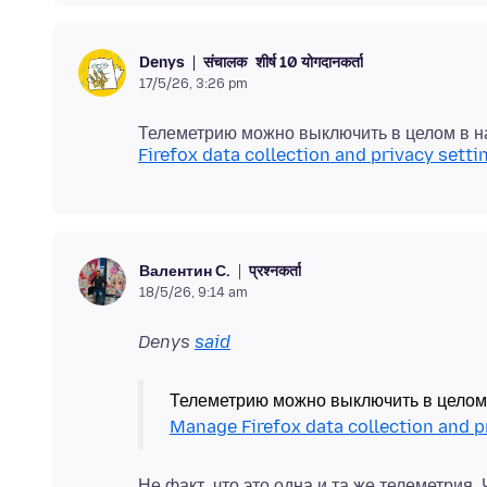
संचालक
शीर्ष 10 योगदानकर्ता
Denys
17/5/26, 3:26 pm
Телеметрию можно выключить в целом в на
Firefox data collection and privacy setti
प्रश्नकर्ता
Валентин С.
18/5/26, 9:14 am
Denys
said
Телеметрию можно выключить в целом в
Manage Firefox data collection and p
Не факт, что это одна и та же телеметрия.