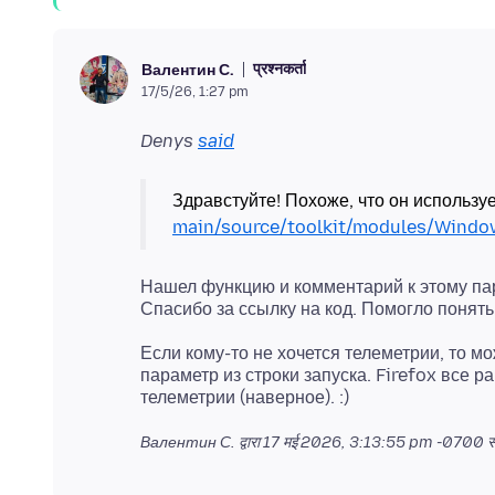
प्रश्नकर्ता
Валентин С.
17/5/26, 1:27 pm
Denys
said
Здравстуйте! Похоже, что он использу
main/source/toolkit/modules/Wind
Нашел функцию и комментарий к этому пара
Если кому-то не хочется телеметрии, то м
параметр из строки запуска. Firefox все р
Валентин С. द्वारा
17 मई 2026, 3:13:55 pm -0700
स