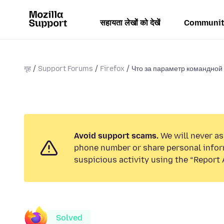
सहायता लेखों को देखें
Communit
गृह
Support Forums
Firefox
Что за параметр командной 
Avoid support scams.
We will never ask
phone number or share personal infor
suspicious activity using the “Report 
Solved