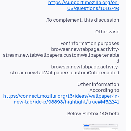
https://support.mozilla.org/en-
US/questions/1516740
To complement, this discussion.
Otherwise.
browser.newtabpage.activity-
stream.newtabWallpapers.customWallpaper.enable
browser.newtabpage.activity-
stream.newtabWallpapers.customColor.enabled
According to
https://connect.mozilla.org/t5/ideas/wallpaper-in-
new-tab/idc-p/98893/highlight/true#M52241
Below Firefox 140 beta.