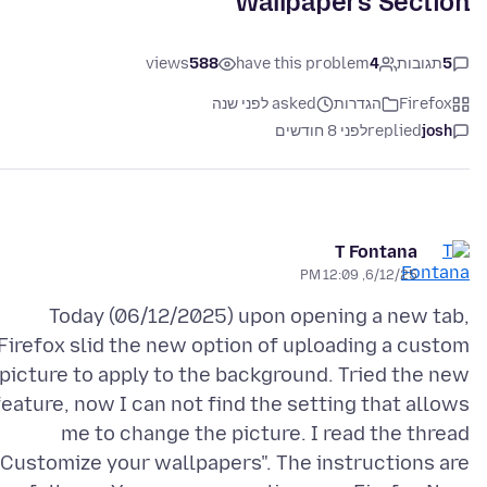
Wallpapers Section
5
תגובות
4
have this problem
588
views
Firefox
הגדרות
asked לפני שנה
josh
replied
לפני 8 חודשים
T Fontana
6/12/25, 12:09 PM
Today (06/12/2025) upon opening a new tab,
Firefox slid the new option of uploading a custom
picture to apply to the background. Tried the new
feature, now I can not find the setting that allows
me to change the picture. I read the thread
"Customize your wallpapers". The instructions are