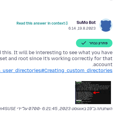
SuMo Bot
Read this answer in context
19.8.2023, 6:14
פתרון נבחר
et and root since it's working correctly for that
account.
DG_user_directories#Creating_custom_directories
השתנתה ב־
19 באוגוסט 2023, 6:21:45 -0700
על־ידי jonzn4SUSE