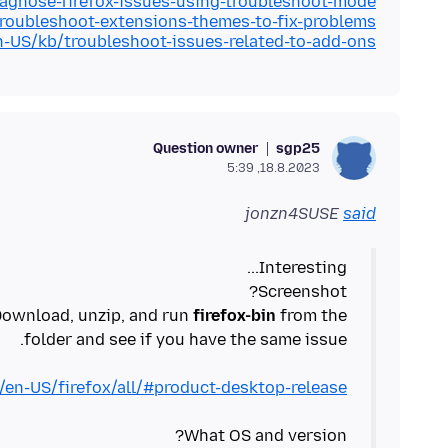
iagnose-firefox-issues-using-troubleshoot-mode
troubleshoot-extensions-themes-to-fix-problems
en-US/kb/troubleshoot-issues-related-to-add-ons
Question owner
sgp25
18.8.2023, 5:39
jonzn4SUSE
said
Download, unzip, and run
firefox-bin
from the
/en-US/firefox/all/#product-desktop-release