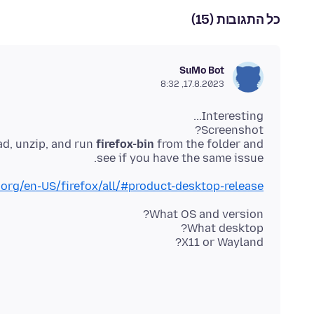
כל התגובות (15)
SuMo Bot
17.8.2023, 8:32
d, unzip, and run
firefox-bin
from the folder and
see if you have the same issue.
.org/en-US/firefox/all/#product-desktop-release
X11 or Wayland?