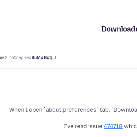
SuMo Bot
replied
לפני 2 שנים
When I open `about:preferences` tab, `Download
I've read issue
474718