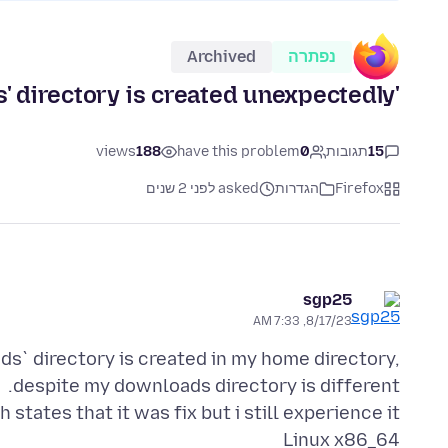
נפתרה
Archived
'Downloads' directory is created unexpectedly
15
תגובות
0
have this problem
188
views
Firefox
הגדרות
asked לפני 2 שנים
sgp25
8/17/23, 7:33 AM
s` directory is created in my home directory,
Linux x86_64