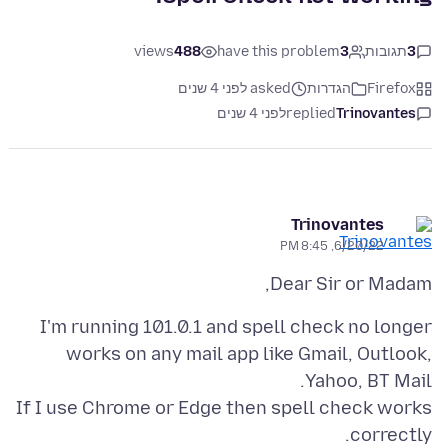
3
תגובות
3
have this problem
488
views
Firefox
הגדרות
asked לפני 4 שנים
Trinovantes
replied
לפני 4 שנים
Trinovantes
6/20/22, 8:45 PM
Dear Sir or Madam,
I'm running 101.0.1 and spell check no longer
works on any mail app like Gmail, Outlook,
If I use Chrome or Edge then spell check works