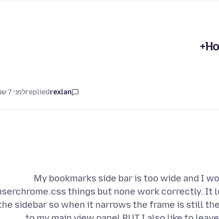
Ho
rexlan
replied
לפני 7 שנים
My bookmarks side bar is too wide and I wou
userchrome.css things but none work correctly. It l
the sidebar so when it narrows the frame is still the
to my main view panel BUT I also like to leave