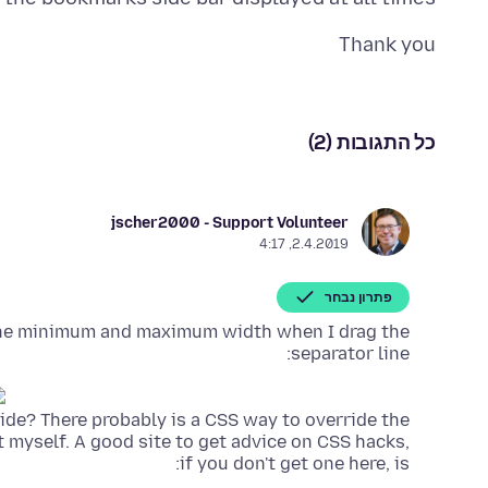
Thank you
כל התגובות (2)
jscher2000 - Support Volunteer
2.4.2019, 4:17
פתרון נבחר
 the minimum and maximum width when I drag the
separator line:
ide? There probably is a CSS way to override the
t myself. A good site to get advice on CSS hacks,
if you don't get one here, is: