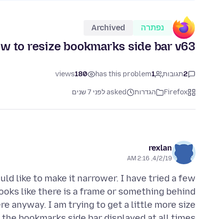
נפתרה
Archived
w to resize bookmarks side bar v63+
2
תגובות
1
has this problem
180
views
Firefox
הגדרות
asked לפני 7 שנים
rexlan
4/2/19, 2:16 AM
ld like to make it narrower. I have tried a few
ooks like there is a frame or something behind
re anyway. I am trying to get a little more size
 the bookmarks side bar displayed at all times.