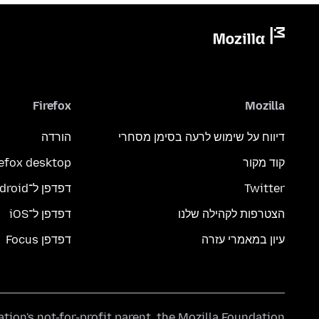
Firefox
Mozilla
דיווח על שימוש לרעה בסימן מסחרי
הורדה
קוד מקור
refox desktop
Twitter
דפדפן ל־Android
הצטרפות לקהילה שלנו
דפדפן ל־iOS
עיון במאמרי עזרה
דפדפן Focus
ation's
not-for-profit parent, the
Mozilla Foundation