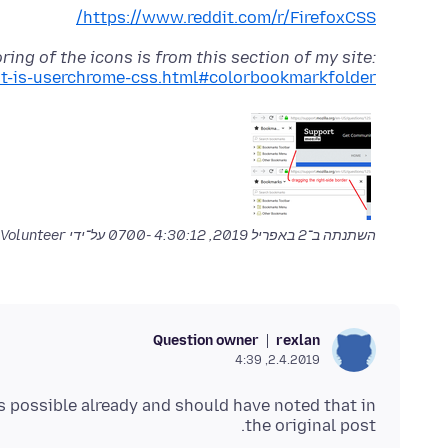
https://www.reddit.com/r/FirefoxCSS/
ring of the icons is from this section of my site:
t-is-userchrome-css.html#colorbookmarkfolder
השתנתה ב־
2 באפריל 2019, 4:30:12 -0700
על־ידי jscher2000 - Support Volunteer
Question owner
rexlan
2.4.2019, 4:39
r as possible already and should have noted that in
the original post.