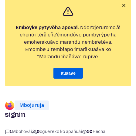
Emboyke pytyvõha apovai.
Ndorojeruremo’ãi
ehenói térã eñe’ẽmondóvo pumbyrýpe ha
emoherakuãvo marandu nemba’etéva.
Emombe’u tembiapo imarãkuaáva ko
“Marandu iñañáva” rupive.
Kuaave
Mbojuruja
signin
1
Mbohovái
0
oguereko ko apañuãi
50
Hecha