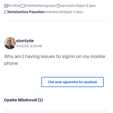
Firefox
Eñemboheraguapy
oprandu Ojapo 3 jasy
Konstantina Papadea
ombohovái
Ojapo 3 jasy
sluntyde
4/22/26, 8:59 AM
Why am I having issues to signin on my mobile
Che avei aguereko ko apañuái
Opaite Mbohovái (1)