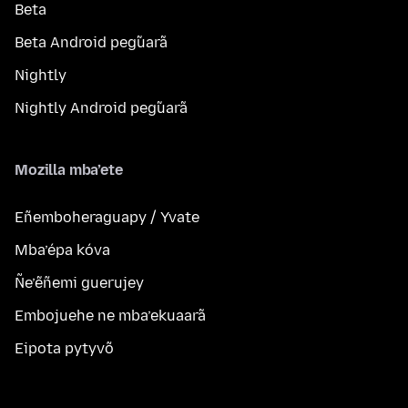
Beta
Beta Android peg̃uarã
Nightly
Nightly Android peg̃uarã
Mozilla mba’ete
Eñemboheraguapy / Yvate
Mba’épa kóva
Ñe’ẽñemi guerujey
Embojuehe ne mba’ekuaarã
Eipota pytyvõ