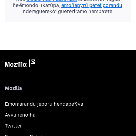
ñe’ẽmondo. Ikatúpa,
emoñepyrũ peteĩ porandu
,
ndereguerekói gueteriramo nemba’ete.
Mozilla
Emomarandu jeporu hendape’ỹva
Ayvu reñoiha
Twitter