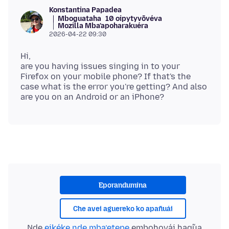
Konstantina Papadea
Mboguataha
10 oipytyvõvéva
Mozilla Mba’apoharakuéra
2026-04-22 09:30
Hi,
are you having issues singing in to your
Firefox on your mobile phone? If that's the
case what is the error you're getting? And also
Eporandumína
Che avei aguereko ko apañuái
Nde
eikéke nde mba’etepe
embohovái hag̃ua