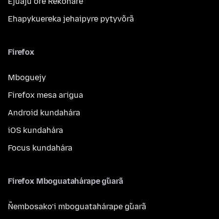
Ejuaju ore Rekoháre
Ehapykuereka jehaipyre pytyvõrã
Firefox
Mboguejy
Firefox mesa arigua
Android kundahára
iOS kundahára
Focus kundahára
Firefox Mboguatahárape g̃uarã
Ñembosako’i mboguatahárape g̃uarã