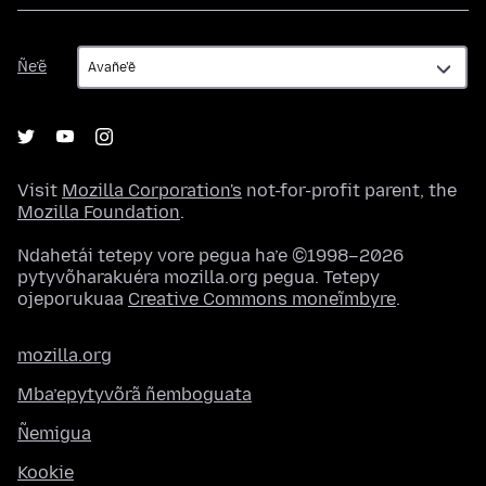
Ñe’ẽ
Ñe’ẽ
Visit
Mozilla Corporation's
not-for-profit parent, the
Mozilla Foundation
.
Ndahetái tetepy vore pegua ha’e ©1998–2026
pytyvõharakuéra mozilla.org pegua. Tetepy
ojeporukuaa
Creative Commons moneĩmbyre
.
mozilla.org
Mba’epytyvõrã ñemboguata
Ñemigua
Kookie