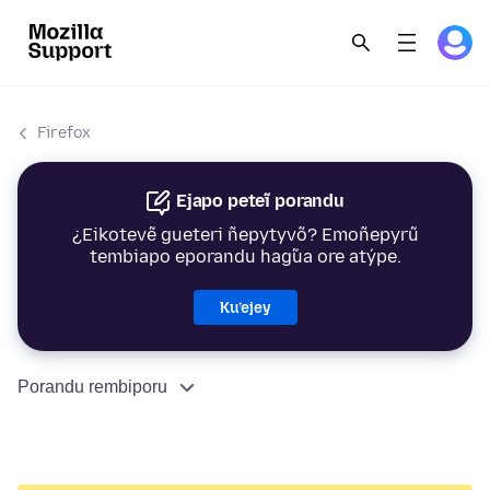
Firefox
Ejapo peteĩ porandu
¿Eikotevẽ gueteri ñepytyvõ? Emoñepyrũ
tembiapo eporandu hag̃ua ore atýpe.
Ku’ejey
Porandu rembiporu