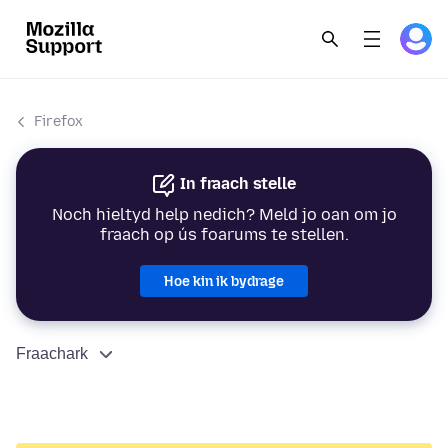
Firefox
In fraach stelle
Noch hieltyd help nedich? Meld jo oan om jo
fraach op ús foarums te stellen.
Hoe kin ik bydrage
Fraachark