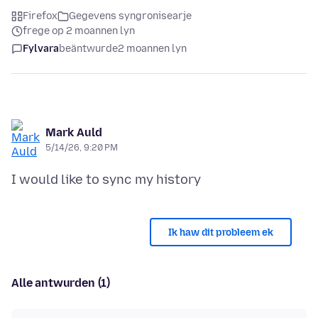
Firefox
Gegevens syngronisearje
frege op 2 moannen lyn
Fylvara
beäntwurde
2 moannen lyn
Mark Auld
5/14/26, 9:20 PM
Ik haw dit probleem ek
Alle antwurden (1)