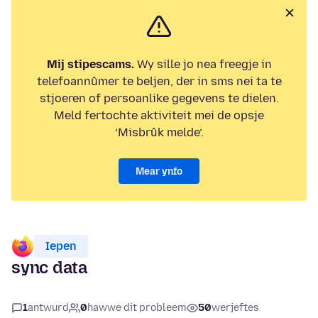
Mij stipescams.
Wy sille jo nea freegje in
telefoannûmer te beljen, der in sms nei ta te
stjoeren of persoanlike gegevens te dielen.
Meld fertochte aktiviteit mei de opsje
‘Misbrûk melde’.
Mear ynfo
Iepen
sync data
1
antwurd
0
hawwe dit probleem
50
werjeftes