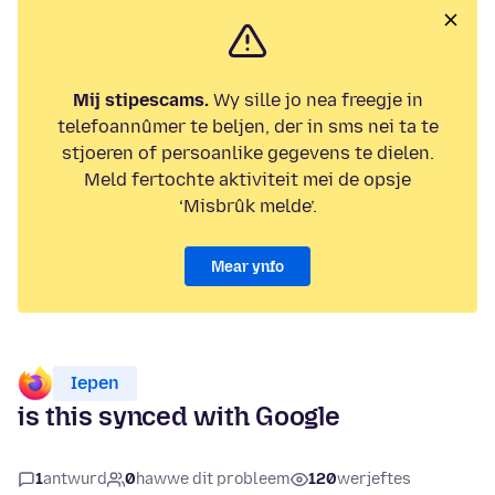
Mij stipescams.
Wy sille jo nea freegje in
telefoannûmer te beljen, der in sms nei ta te
stjoeren of persoanlike gegevens te dielen.
Meld fertochte aktiviteit mei de opsje
‘Misbrûk melde’.
Mear ynfo
Iepen
is this synced with Google
1
antwurd
0
hawwe dit probleem
120
werjeftes