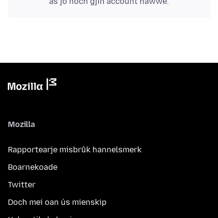
as jo noch gjin account hawwe.
Mozilla
Rapportearje misbrûk hannelsmerk
Boarnekoade
Twitter
Doch mei oan ús mienskip