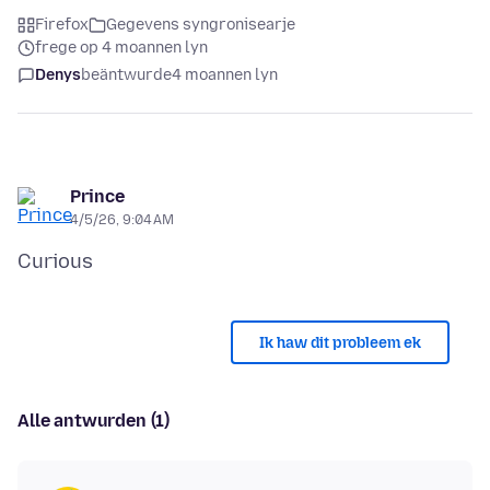
Firefox
Gegevens syngronisearje
frege op 4 moannen lyn
Denys
beäntwurde
4 moannen lyn
Prince
4/5/26, 9:04 AM
Ik haw dit probleem ek
Alle antwurden (1)