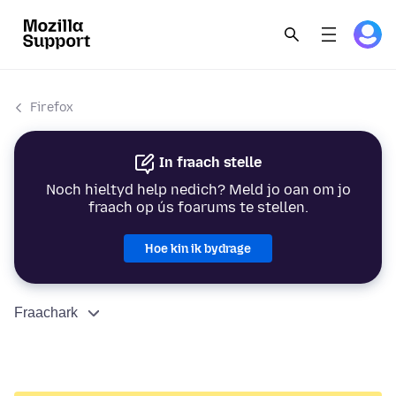
Firefox
In fraach stelle
Noch hieltyd help nedich? Meld jo oan om jo
fraach op ús foarums te stellen.
Hoe kin ik bydrage
Fraachark