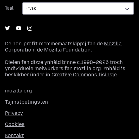
Taal
Taal
De non-profit-memmemaatskippij fan de
Mozilla
Corporation
, de
Mozilla Foundation
.
Dielen fan dizze ynhâld binne c.1998–2026 troch
yndividuele meiwurkers fan mozilla.org. Ynhâld is
beskikber ûnder in
Creative Commons-lisinsje
.
mozilla.org
Tsjinstbetingsten
Privacy
Cookies
Kontakt