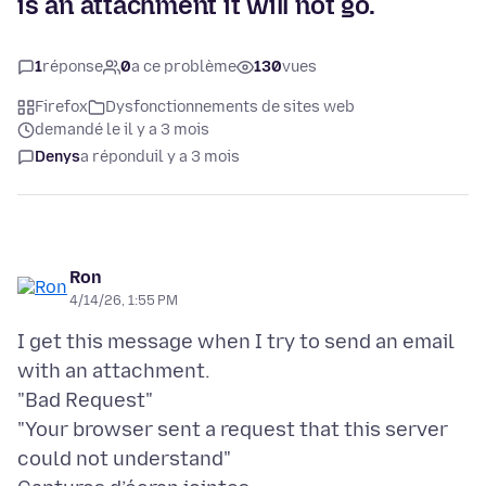
is an attachment it will not go.
1
réponse
0
a ce problème
130
vues
Firefox
Dysfonctionnements de sites web
demandé le il y a 3 mois
Denys
a répondu
il y a 3 mois
Ron
4/14/26, 1:55 PM
I get this message when I try to send an email
with an attachment.
"Bad Request"
"Your browser sent a request that this server