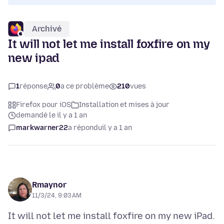
Archivé
It will not let me install foxfire on my
new ipad
1
réponse
0
a ce problème
210
vues
Firefox pour iOS
Installation et mises à jour
demandé le il y a 1 an
markwarner22
a répondu
il y a 1 an
Rmaynor
11/3/24, 9:03 AM
It will not let me install foxfire on my new iPad.