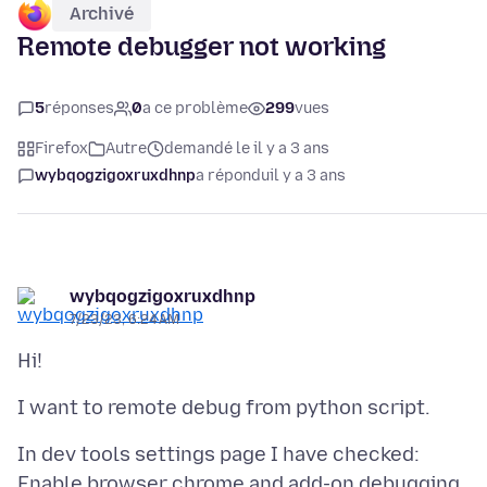
Archivé
Remote debugger not working
5
réponses
0
a ce problème
299
vues
Firefox
Autre
demandé le il y a 3 ans
wybqogzigoxruxdhnp
a répondu
il y a 3 ans
wybqogzigoxruxdhnp
7/23/23, 6:24 AM
In dev tools settings page I have checked:
Enable browser chrome and add-on debugging