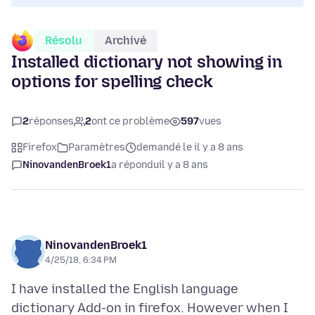
Résolu
Archivé
Installed dictionary not showing in
options for spelling check
2
réponses
2
ont ce problème
597
vues
Firefox
Paramètres
demandé le il y a 8 ans
NinovandenBroek1
a répondu
il y a 8 ans
NinovandenBroek1
4/25/18, 6:34 PM
I have installed the English language
dictionary Add-on in firefox. However when I