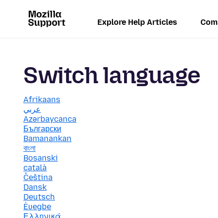
Explore Help Articles
Com
Switch language
Afrikaans
عربي
Azərbaycanca
Български
Bamanankan
বাংলা
Bosanski
català
Čeština
Dansk
Deutsch
Èʋegbe
Ελληνικά