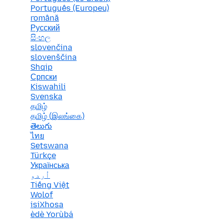
Português (Europeu)
română
Русский
සිංහල
slovenčina
slovenščina
Shqip
Српски
Kiswahili
Svenska
தமிழ்
தமிழ் (இலங்கை)
తెలుగు
ไทย
Setswana
Türkçe
Українська
اُردو
Tiếng Việt
Wolof
isiXhosa
èdè Yorùbá