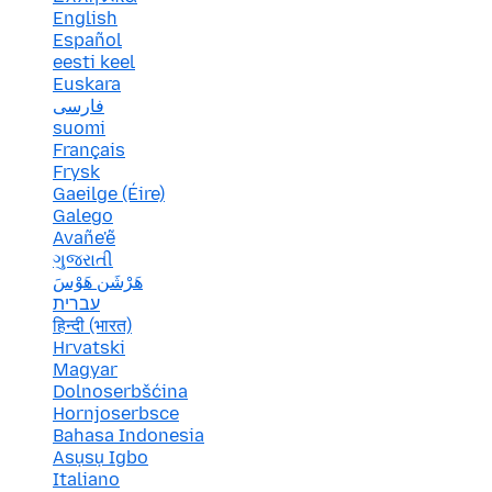
English
Español
eesti keel
Euskara
فارسی
suomi
Français
Frysk
Gaeilge (Éire)
Galego
Avañe'ẽ
ગુજરાતી
هَرْشَن هَوْسَ
עברית
हिन्दी (भारत)
Hrvatski
Magyar
Dolnoserbšćina
Hornjoserbsce
Bahasa Indonesia
Asụsụ Igbo
Italiano