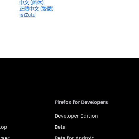
中文 (简体)
正體中文 (繁體)
isiZulu
Firefox for Developers
Developer Edition
top
Beta
wser
Beta for Android