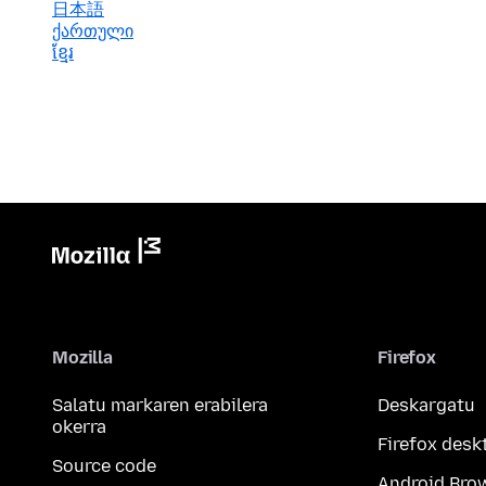
日本語
ქართული
ខ្មែរ
Mozilla
Firefox
Salatu markaren erabilera
Deskargatu
okerra
Firefox desk
Source code
Android Bro