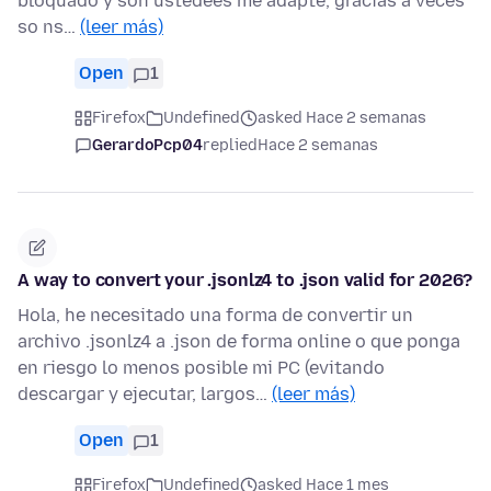
bloquado y son ustedees me adapte, gracias a veces
so ns…
(leer más)
Open
1
Firefox
Undefined
asked Hace 2 semanas
GerardoPcp04
replied
Hace 2 semanas
A way to convert your .jsonlz4 to .json valid for 2026?
Hola, he necesitado una forma de convertir un
archivo .jsonlz4 a .json de forma online o que ponga
en riesgo lo menos posible mi PC (evitando
descargar y ejecutar, largos…
(leer más)
Open
1
Firefox
Undefined
asked Hace 1 mes