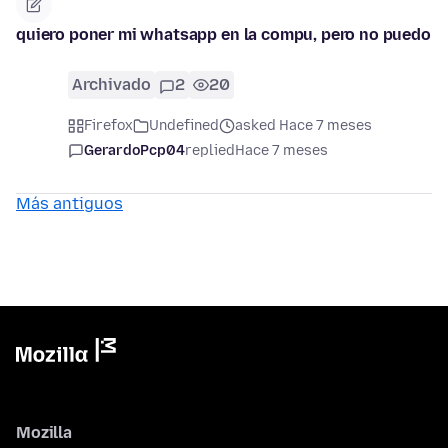
quiero poner mi whatsapp en la compu, pero no puedo
Archivado
2
20
Firefox
Undefined
asked Hace 7 meses
GerardoPcp04
replied
Hace 7 meses
Más antiguos
Mozilla