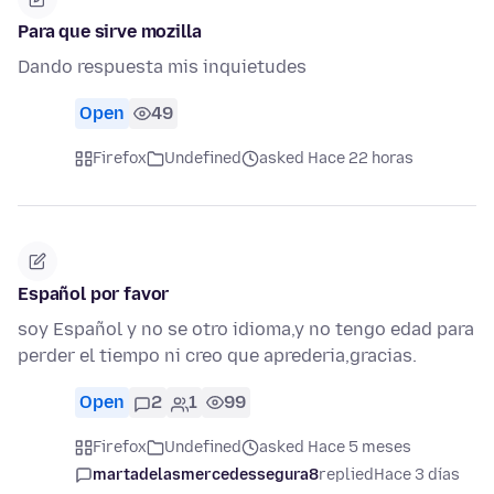
Para que sirve mozilla
Dando respuesta mis inquietudes
Open
49
Firefox
Undefined
asked Hace 22 horas
Español por favor
soy Español y no se otro idioma,y no tengo edad para
perder el tiempo ni creo que aprederia,gracias.
Open
2
1
99
Firefox
Undefined
asked Hace 5 meses
martadelasmercedessegura8
replied
Hace 3 días