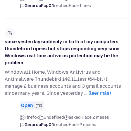
GerardoPcp04
replied
Hace 1 mes
since yesterday suddenly in both of my computers
thundebrird opens but stops responding very soon.
Windows real time antivirus protection may be the
problem
Windows11 Home. Windows Antivirus and
Antimalware Thundebird 140.11.1esr (64-bit) I
manage 2 business accounts and 3 gmail accounts
since many years. Since yesterday …
(leer más)
Open
1
Firefox
Undefined
asked Hace 2 meses
GerardoPcp04
replied
Hace 2 meses