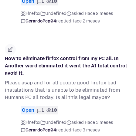
Open
1
10
Firefox
Undefined
asked Hace 2 meses
GerardoPcp04
replied
Hace 2 meses
How to eliminate firfox control from my PC all. In
Another word eliminated it went the AI total control
avoid it.
Please asap and for all people good firefox bad
instalations that is unable to be eliminated from
Humans PC all today. Is all this legal maybe?
Open
1
10
Firefox
Undefined
asked Hace 3 meses
GerardoPcp04
replied
Hace 3 meses