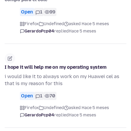
Open
1
99
Firefox
Undefined
asked Hace 5 meses
GerardoPcp04
replied
Hace 5 meses
I hope it will help me on my operating system
i would like it to always work on my Huawei cel as
that is my reason for this
Open
1
70
Firefox
Undefined
asked Hace 5 meses
GerardoPcp04
replied
Hace 5 meses