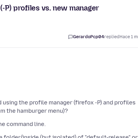
-P) profiles vs. new manager
GerardoPcp04
replied
Hace 1 
using the profile manager (firefox -P) and profiles
 folder/inside (but isolated) of "default-release" or