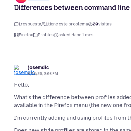
Differences between command line (
1
respuesta
1
tiene este problema
20
visitas
Firefox
Profiles
asked Hace 1 mes
josemdic
6/13/26, 2:03 PM
What's the difference between profiles added 
Does new style profiles are stored in the same