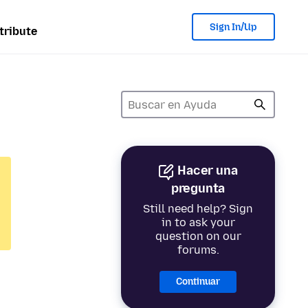
Sign In/Up
tribute
Hacer una
pregunta
Still need help? Sign
in to ask your
question on our
forums.
Continuar