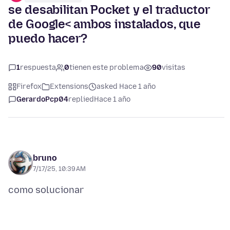
se desabilitan Pocket y el traductor
de Google< ambos instalados, que
puedo hacer?
1
respuesta
0
tienen este problema
90
visitas
Firefox
Extensions
asked Hace 1 año
GerardoPcp04
replied
Hace 1 año
bruno
7/17/25, 10:39 AM