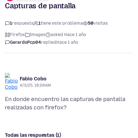
Capturas de pantalla
1
respuesta
1
tiene este problema
50
visitas
Firefox
Images
asked Hace 1 año
GerardoPcp04
replied
Hace 1 año
Fabio Cobo
4/3/25, 10:20 AM
En donde encuentro las capturas de pantalla
Todas las respuestas (1)