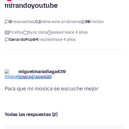
mirandoyoutube
2
respuestas
1
tiene este problema
30
visitas
Firefox
Sync data
asked Hace 4 años
GerardoPcp04
replied
Hace 4 años
miguelmaradiaga439
11/28/21, 10:39 AM
Todas las respuestas (2)