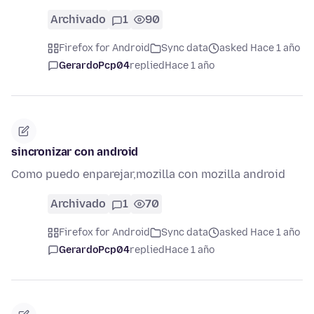
Archivado
1
90
Firefox for Android
Sync data
asked Hace 1 año
GerardoPcp04
replied
Hace 1 año
sincronizar con android
Como puedo enparejar,mozilla con mozilla android
Archivado
1
70
Firefox for Android
Sync data
asked Hace 1 año
GerardoPcp04
replied
Hace 1 año