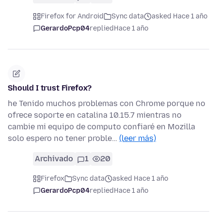
Firefox for Android
Sync data
asked Hace 1 año
GerardoPcp04
replied
Hace 1 año
Should I trust Firefox?
he Tenido muchos problemas con Chrome porque no
ofrece soporte en catalina 10.15.7 mientras no
cambie mi equipo de computo confiaré en Mozilla
solo espero no tener proble…
(leer más)
Archivado
1
20
Firefox
Sync data
asked Hace 1 año
GerardoPcp04
replied
Hace 1 año