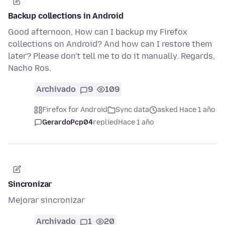
Backup collections in Android
Good afternoon, How can I backup my Firefox
collections on Android? And how can I restore them
later? Please don't tell me to do it manually. Regards,
Nacho Ros.
Archivado
9
109
Firefox for Android
Sync data
asked Hace 1 año
GerardoPcp04
replied
Hace 1 año
Sincronizar
Mejorar sincronizar
Archivado
1
20