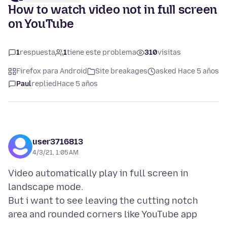
How to watch video not in full screen
on YouTube
1
respuesta
1
tiene este problema
310
visitas
Firefox para Android
Site breakages
asked Hace 5 años
Paul
replied
Hace 5 años
user3716813
4/3/21, 1:05 AM
Video automatically play in full screen in
landscape mode.
But i want to see leaving the cutting notch