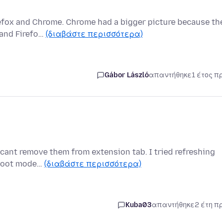
refox and Chrome. Chrome had a bigger picture because th
 and Firefo…
(διαβάστε περισσότερα)
Gábor László
απαντήθηκε
1 έτος π
i cant remove them from extension tab. I tried refreshing
eshoot mode…
(διαβάστε περισσότερα)
Kuba03
απαντήθηκε
2 έτη π