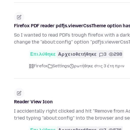
Firefox PDF reader pdfjs.viewerCssTheme option has
So I wanted to read PDFs trough firefox with a dar
change the "about:config" option "pdfjs.viewerCss
Επιλύθηκε
Αρχειοθετήθηκε
3
298
Firefox
Settings
ρωτήθηκε στις 3 έτη πριν
Reader View Icon
I accidentally right clicked and hit "Remove from A
tried typing "about:config" into the browser and s