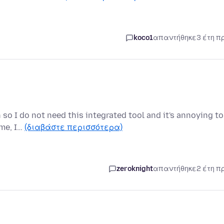
koco1
απαντήθηκε
3 έτη π
n so I do not need this integrated tool and it's annoying to
 me, I…
(διαβάστε περισσότερα)
zeroknight
απαντήθηκε
2 έτη π