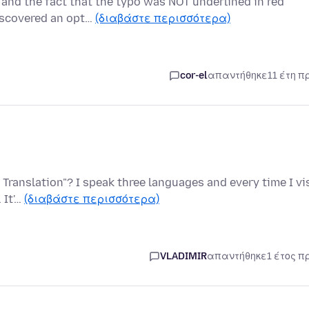
 and the fact that the typo was NOT underlined in red
iscovered an opt…
(διαβάστε περισσότερα)
cor-el
απαντήθηκε
11 έτη π
 Translation"? I speak three languages and every time I vi
 It'…
(διαβάστε περισσότερα)
VLADIMIR
απαντήθηκε
1 έτος π