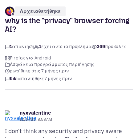
Αρχειοθετήθηκε
why is the "privacy" browser forcing
AI?
1
απάντηση
1
έχει αυτό το πρόβλημα
369
προβολές
Firefox για Android
Ασφάλεια προγράμματος περιήγησης
ρωτήθηκε στις 7 μήνες πριν
Kiki
απαντήθηκε
7 μήνες πριν
nyxvalentine
12/17/25, 8:58 AM
I don't think any security and privacy aware