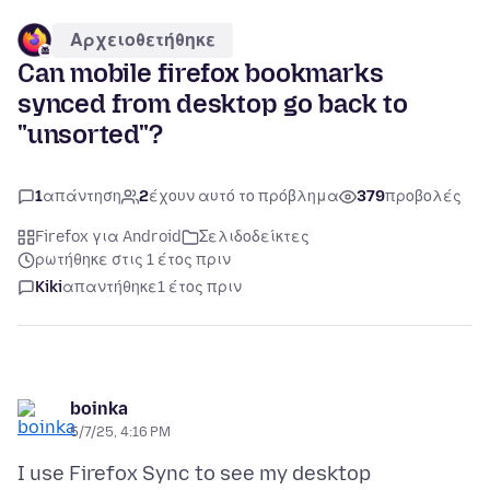
Αρχειοθετήθηκε
Can mobile firefox bookmarks
synced from desktop go back to
"unsorted"?
1
απάντηση
2
έχουν αυτό το πρόβλημα
379
προβολές
Firefox για Android
Σελιδοδείκτες
ρωτήθηκε στις 1 έτος πριν
Kiki
απαντήθηκε
1 έτος πριν
boinka
5/7/25, 4:16 PM
I use Firefox Sync to see my desktop