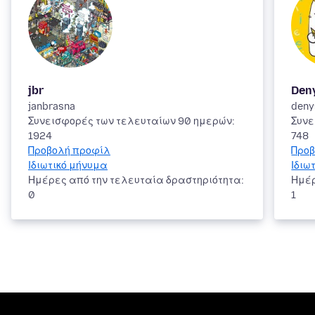
jbr
Den
janbrasna
deny
Συνεισφορές των τελευταίων 90 ημερών:
Συνε
1924
748
Προβολή προφίλ
Προβ
Ιδιωτικό μήνυμα
Ιδιω
Ημέρες από την τελευταία δραστηριότητα:
Ημέρ
0
1