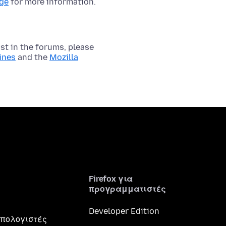
age
for more information.
t in the forums, please
ines
and the
Mozilla
Firefox για
προγραμματιστές
Developer Edition
 υπολογιστές