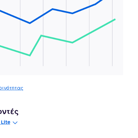
οινότητας
οντές
 Lite