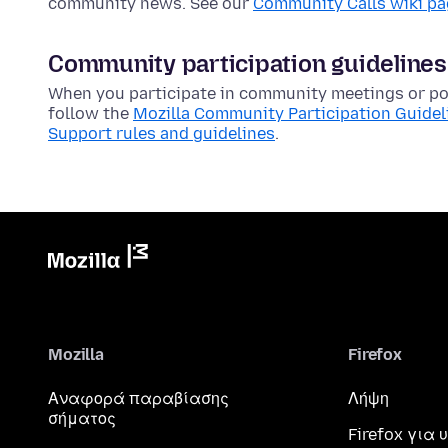
community news. See our
Community Calls wiki p
Community participation guidelines
When you participate in community meetings or pos
follow the
Mozilla Community Participation Guidel
Support rules and guidelines
.
Mozilla
Firefox
Αναφορά παραβίασης
Λήψη
σήματος
Firefox για