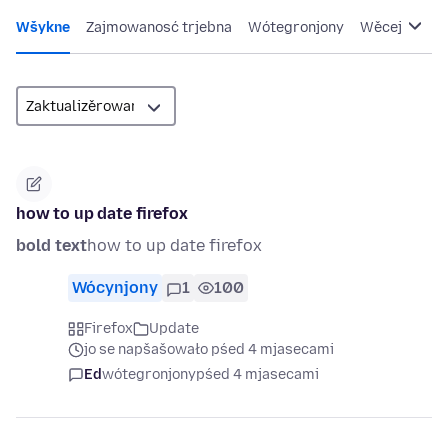
Wšykne
Zajmowanosć trjebna
Wótegronjony
Wěcej
how to up date firefox
bold text
how to up date firefox
Wócynjony
1
100
Firefox
Update
jo se napšašowało pśed 4 mjasecami
Ed
wótegronjony
pśed 4 mjasecami