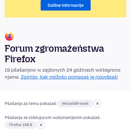
Dalšne informacije
Forum zgromaźeństwa
Firefox
19 pšašanjow w zajźonych 24 góźinach wótegrono
njama.
Zgóńśo, kak móžośo pomagaś je rozwězaś!
Pšašanja za temu pokazaś:
Aktualizěrowaś
Pšašanja ze slědujucym wobznamjenim pokazaś:
Firefox 140.9