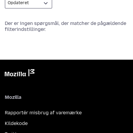
Der er ingen spørgsmål, der matcher de pågældende
filterindstillinger.
Mozilla
Rapportér misbrug af varemærke
Kildekode