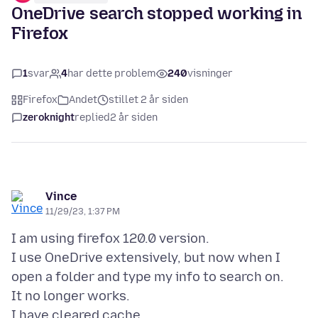
OneDrive search stopped working in
Firefox
1
svar
4
har dette problem
240
visninger
Firefox
Andet
stillet 2 år siden
zeroknight
replied
2 år siden
Vince
11/29/23, 1:37 PM
I am using firefox 120.0 version.
I use OneDrive extensively, but now when I
open a folder and type my info to search on.
It no longer works.
I have cleared cache.