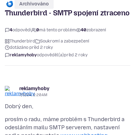
Archivováno
Thunderbird - SMTP spojení ztraceno
4
odpovědi
0
má tento problém
40
zobrazení
Thunderbird
Soukromí a zabezpečení
dotázáno před 2 roky
reklamyhoby
odpověděl(a)
před 2 roky
reklamyhoby
7/5/24, 2:20 AM
prosím o radu, máme problém s Thunderbird a
odesláním mailu SMTP serverem, nastavení