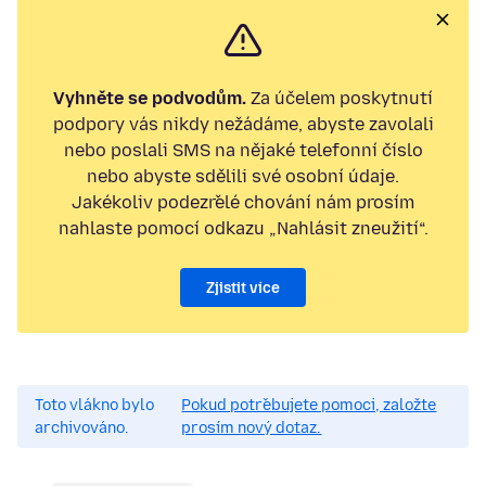
Vyhněte se podvodům.
Za účelem poskytnutí
podpory vás nikdy nežádáme, abyste zavolali
nebo poslali SMS na nějaké telefonní číslo
nebo abyste sdělili své osobní údaje.
Jakékoliv podezřelé chování nám prosím
nahlaste pomocí odkazu „Nahlásit zneužití“.
Zjistit více
Toto vlákno bylo
Pokud potřebujete pomoci, založte
archivováno.
prosím nový dotaz.