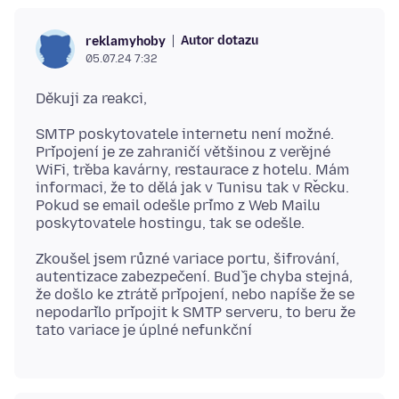
Autor dotazu
reklamyhoby
05.07.24 7:32
SMTP poskytovatele internetu není možné.
Připojení je ze zahraničí většinou z veřejné
WiFi, třeba kavárny, restaurace z hotelu. Mám
informaci, že to dělá jak v Tunisu tak v Řecku.
Pokud se email odešle přímo z Web Mailu
Zkoušel jsem různé variace portu, šifrování,
autentizace zabezpečení. Buď je chyba stejná,
že došlo ke ztrátě připojení, nebo napíše že se
nepodařilo připojit k SMTP serveru, to beru že