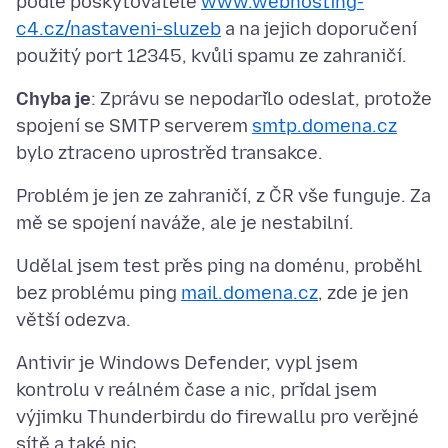
podle poskytovatele
www.webhosting-
c4.cz/nastaveni-sluzeb
a na jejich doporučení
Chyba je
: Zprávu se nepodařilo odeslat, protože
spojení se SMTP serverem
smtp.domena.cz
Problém je jen ze zahraničí, z ČR vše funguje. Za
Udělal jsem test přes ping na doménu, proběhl
bez problému ping
mail.domena.cz
, zde je jen
Antivir je Windows Defender, vypl jsem
kontrolu v reálném čase a nic, přidal jsem
výjimku Thunderbirdu do firewallu pro veřejné