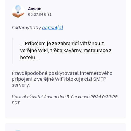
Ansam
05.07.24 9:31
reklamyhoby
napsal(a)
... Připojení je ze zahraničí většinou z
veřejné WiFi, třeba kavárny, restaurace z
hotelu...
Pravděpodobně poskytovatel internetového
připojení z veřejné WiFi blokuje cizí SMTP
Upravil uživatel Ansam dne
5. července 2024 9:32:28
PDT