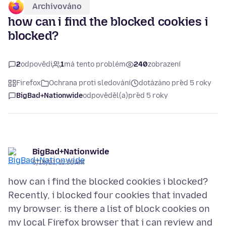
Archivováno
how can i find the blocked cookies i
blocked?
2
odpovědi
1
má tento problém
240
zobrazení
Firefox
Ochrana proti sledování
dotázáno před 5 roky
BigBad+Nationwide
odpověděl(a)
před 5 roky
BigBad+Nationwide
5/18/21, 11:33 AM
how can i find the blocked cookies i blocked?
Recently, i blocked four cookies that invaded
my browser. is there a list of block cookies on
my local Firefox browser that i can review and