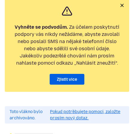
Vyhněte se podvodům.
Za účelem poskytnutí
podpory vás nikdy nežádáme, abyste zavolali
nebo poslali SMS na nějaké telefonní číslo
nebo abyste sdělili své osobní údaje.
Jakékoliv podezřelé chování nám prosím
nahlaste pomocí odkazu „Nahlásit zneužití“.
Zjistit více
Toto vlákno bylo
Pokud potřebujete pomoci, založte
archivováno.
prosím nový dotaz.