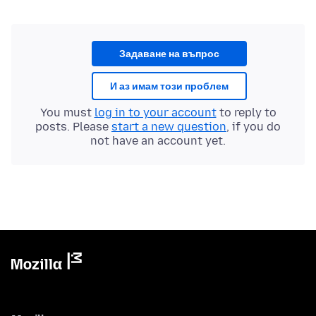
Задаване на въпрос
И аз имам този проблем
You must
log in to your account
to reply to
posts. Please
start a new question
, if you do
not have an account yet.