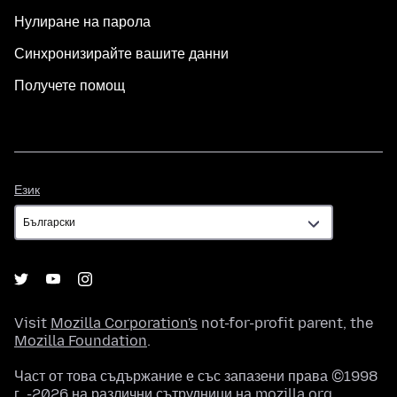
Нулиране на парола
Синхронизирайте вашите данни
Получете помощ
Език
Език
Visit
Mozilla Corporation's
not-for-profit parent, the
Mozilla Foundation
.
Част от това съдържание е със запазени права ©1998
г. -2026 на различни сътрудници на mozilla.org.