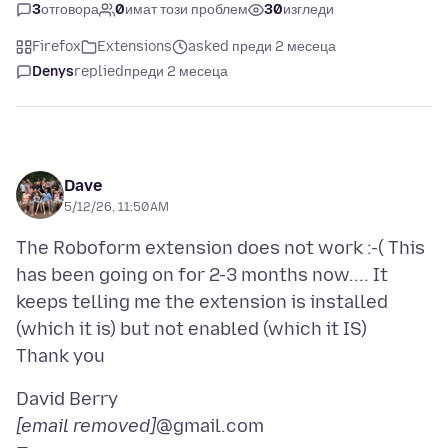
3
отговора
0
имат този проблем
30
изгледи
Firefox
Extensions
asked преди 2 месеца
Denys
replied
преди 2 месеца
Dave
5/12/26, 11:50 AM
The Roboform extension does not work :-( This
has been going on for 2-3 months now.... It
keeps telling me the extension is installed
(which it is) but not enabled (which it IS)
[email removed]