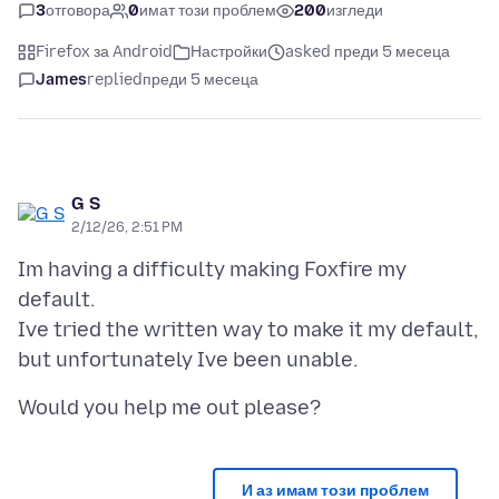
3
отговора
0
имат този проблем
200
изгледи
Firefox за Android
Настройки
asked преди 5 месеца
James
replied
преди 5 месеца
G S
2/12/26, 2:51 PM
Im having a difficulty making Foxfire my
default.
Ive tried the written way to make it my default,
И аз имам този проблем