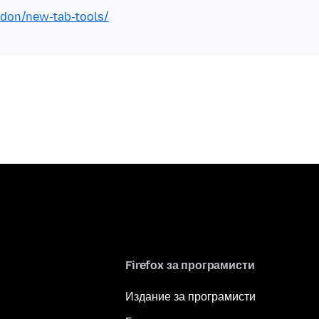
addon/new-tab-tools/
Firefox за програмисти
Издание за програмисти