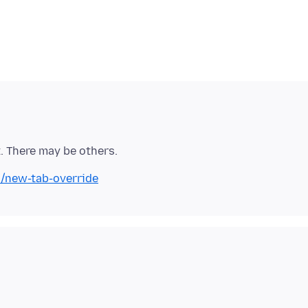
n/new-tab-override