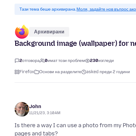
Тази тема беше архивирана.
Моля, задайте нов въпрос ак
Архивирани
Background image (wallpaper) for 
2
отговора
0
имат този проблем
230
изгледи
Firefox
Основи на разделите
asked преди 2 години
John
11/21/23, 3:10 AM
Is there a way I can use a photo from my Phot