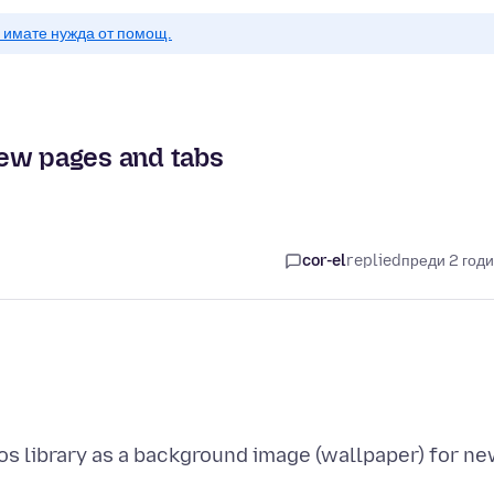
о имате нужда от помощ.
new pages and tabs
cor-el
replied
преди 2 год
os library as a background image (wallpaper) for n