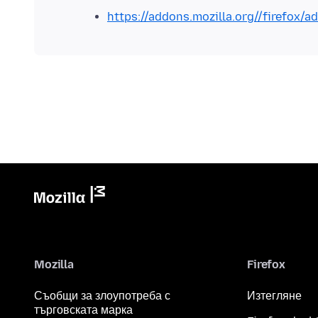
https://addons.mozilla.org//firefox/
Mozilla
Firefox
Съобщи за злоупотреба с
Изтегляне
търговската марка