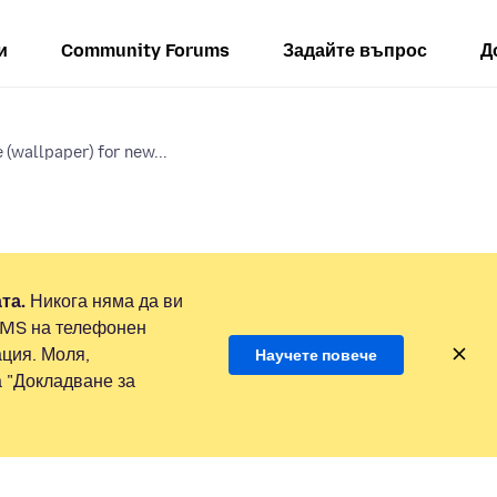
и
Community Forums
Задайте въпрос
Д
(wallpaper) for new...
та.
Никога няма да ви
SMS на телефонен
ция. Моля,
Научете повече
а "Докладване за