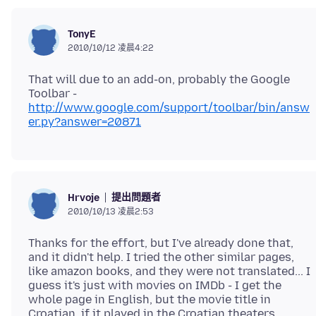
TonyE
2010/10/12 凌晨4:22
That will due to an add-on, probably the Google
Toolbar -
http://www.google.com/support/toolbar/bin/answ
er.py?answer=20871
提出問題者
Hrvoje
2010/10/13 凌晨2:53
Thanks for the effort, but I've already done that,
and it didn't help. I tried the other similar pages,
like amazon books, and they were not translated... I
guess it's just with movies on IMDb - I get the
whole page in English, but the movie title in