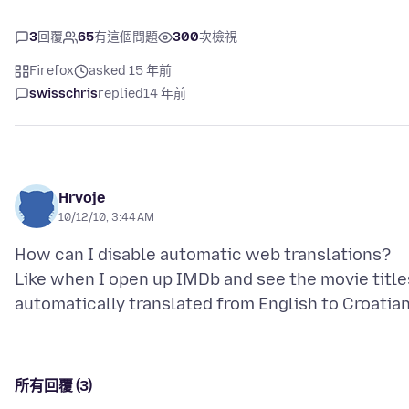
3
回覆
65
有這個問題
300
次檢視
Firefox
asked 15 年前
swisschris
replied
14 年前
Hrvoje
10/12/10, 3:44 AM
How can I disable automatic web translations?
Like when I open up IMDb and see the movie title
所有回覆 (3)