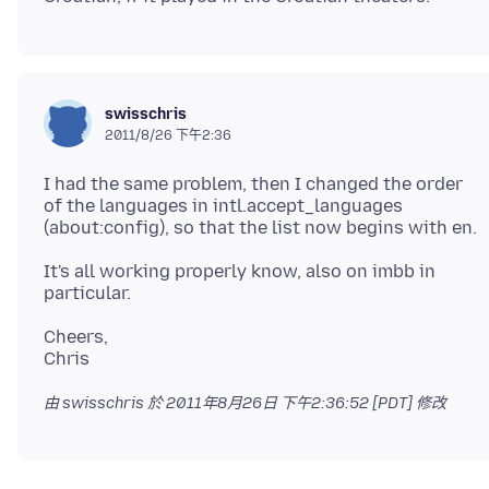
swisschris
2011/8/26 下午2:36
I had the same problem, then I changed the order
of the languages in intl.accept_languages
It's all working properly know, also on imbb in
Cheers,
由 swisschris 於
2011年8月26日 下午2:36:52 [PDT]
修改