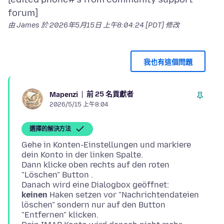
由 James 於
2026年5月15日 上午8:04:24 [PDT]
修改
我也有這個問題
前 25 名貢獻者
Mapenzi
2026/5/15 上午8:04
選擇的解決方法
Gehe in Konten-Einstellungen und markiere
dein Konto in der linken Spalte.
Dann klicke oben rechts auf den roten
"Löschen" Button .
keinen
Haken setzen vor "Nachrichtendateien
löschen" sondern nur auf den Button
"Entfernen" klicken.