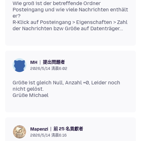
Wie groß ist der betreffende Ordner
Posteingang und wie viele Nachrichten enthält
er?
R-Klick auf Posteingang > Eigenschaften > Zahl
提出問題者
MH
2026/5/14 清晨6:02
Größe ist gleich Null, Anzahl =0, Leider noch
nicht gelöst.
前 25 名貢獻者
Mapenzi
2026/5/14 清晨6:16