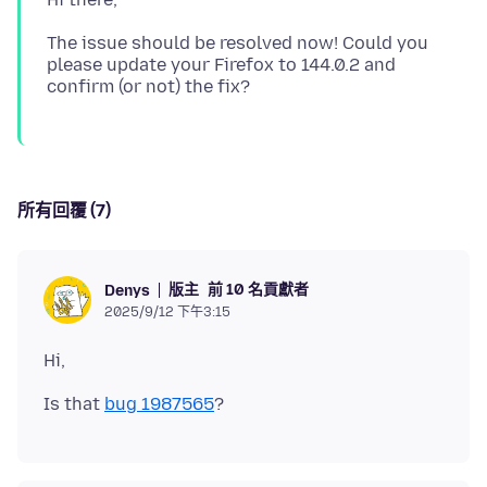
The issue should be resolved now! Could you
please update your Firefox to 144.0.2 and
所有回覆 (7)
版主
前 10 名貢獻者
Denys
2025/9/12 下午3:15
Is that
bug 1987565