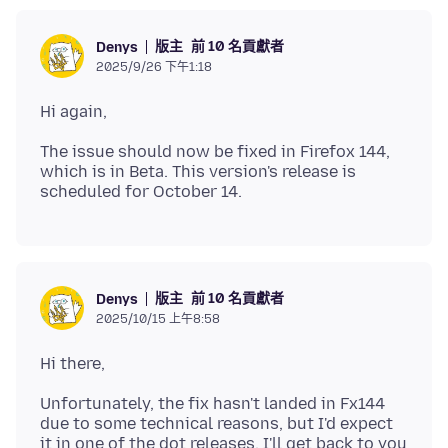
版主
前 10 名貢獻者
Denys
2025/9/26 下午1:18
The issue should now be fixed in Firefox 144,
which is in Beta. This version's release is
版主
前 10 名貢獻者
Denys
2025/10/15 上午8:58
Unfortunately, the fix hasn't landed in Fx144
due to some technical reasons, but I'd expect
it in one of the dot releases. I'll get back to you