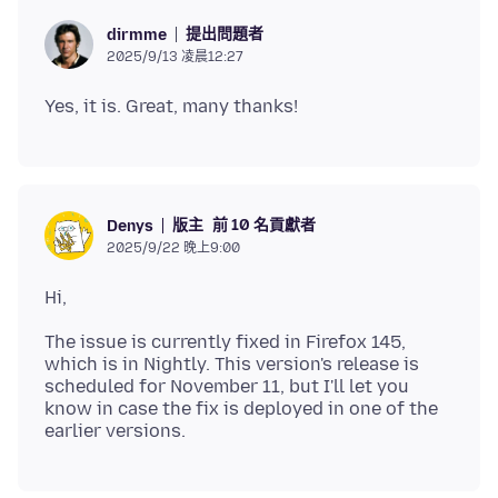
提出問題者
dirmme
2025/9/13 凌晨12:27
版主
前 10 名貢獻者
Denys
2025/9/22 晚上9:00
The issue is currently fixed in Firefox 145,
which is in Nightly. This version's release is
scheduled for November 11, but I'll let you
know in case the fix is deployed in one of the