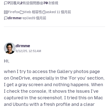
7
回覆
2
有這個問題
70
次檢視
Firefox
Web 相容性
asked 11 個月前
dirmme
replied
9 個月前
dirmme
9/12/25, 12:51 AM
when I try to access the Gallery photos page
on OneDrive, especially in the 'For you' section,
I get a gray screen and nothing happens. When
I check the console, it shows the issues I've
captured in the screenshot. I tried this on Mac
and Ubuntu with a fresh profile and a clear