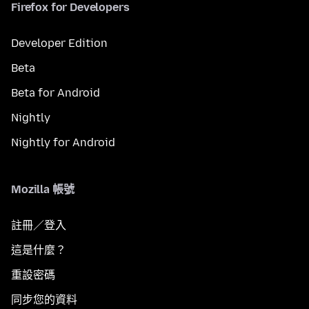
Firefox for Developers
Developer Edition
Beta
Beta for Android
Nightly
Nightly for Android
Mozilla 帳號
註冊／登入
這是什麼？
重設密碼
同步您的資料