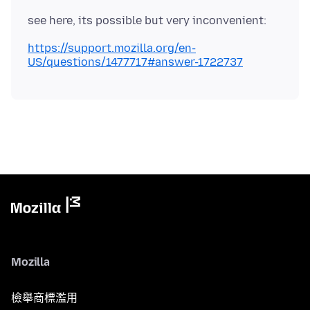
https://support.mozilla.org/en-
US/questions/1477717#answer-1722737
Mozilla
檢舉商標濫用