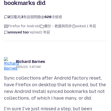
bookmarks did
2
回覆
3
有這個問題
620
次檢視
Firefox for Android
備份、救援與同步
asked 1 年前
annoyed too
replied
1 年前
Richard Barnes
10/6/24, 3:07 AM
Sync collections after Android factory reset,
have Firefox on desktop that is synced, but the
new Android install synced bookmarks but not
I'm sure I've just missed a step, but been