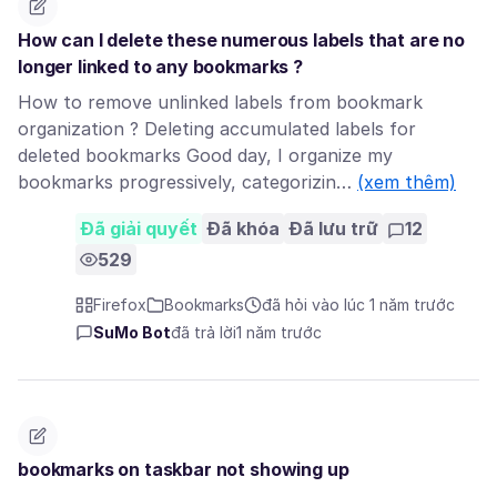
How can I delete these numerous labels that are no
longer linked to any bookmarks ?
How to remove unlinked labels from bookmark
organization ? Deleting accumulated labels for
deleted bookmarks Good day, I organize my
bookmarks progressively, categorizin…
(xem thêm)
Đã giải quyết
Đã khóa
Đã lưu trữ
12
529
Firefox
Bookmarks
đã hỏi vào lúc 1 năm trước
SuMo Bot
đã trả lời
1 năm trước
bookmarks on taskbar not showing up