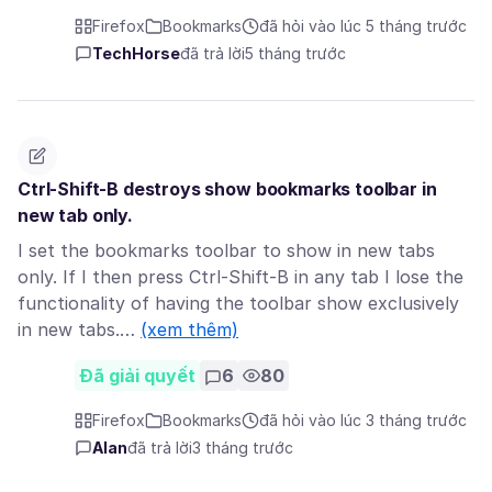
Firefox
Bookmarks
đã hỏi vào lúc 5 tháng trước
TechHorse
đã trả lời
5 tháng trước
Ctrl-Shift-B destroys show bookmarks toolbar in
new tab only.
I set the bookmarks toolbar to show in new tabs
only. If I then press Ctrl-Shift-B in any tab I lose the
functionality of having the toolbar show exclusively
in new tabs.…
(xem thêm)
Đã giải quyết
6
80
Firefox
Bookmarks
đã hỏi vào lúc 3 tháng trước
Alan
đã trả lời
3 tháng trước