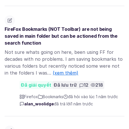
FireFox Bookmarks (NOT Toolbar) are not being
saved in main folder but can be actioned from the
search function
Not sure whats going on here, been using FF for
decades with no problems. I am saving bookmarks to
various folders but recently noticed some were not
in the folders I was…
(xem thêm)
Đã giải quyết
Đã lưu trữ
12
218
Firefox
Bookmarks
đã hỏi vào lúc 1 năm trước
alan_woolidge
đã trả lời
1 năm trước