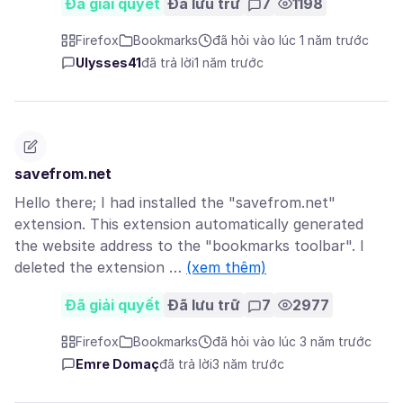
Đã giải quyết
Đã lưu trữ
7
1198
Firefox
Bookmarks
đã hỏi vào lúc 1 năm trước
Ulysses41
đã trả lời
1 năm trước
savefrom.net
Hello there; I had installed the "savefrom.net"
extension. This extension automatically generated
the website address to the "bookmarks toolbar". I
deleted the extension …
(xem thêm)
Đã giải quyết
Đã lưu trữ
7
2977
Firefox
Bookmarks
đã hỏi vào lúc 3 năm trước
Emre Domaç
đã trả lời
3 năm trước