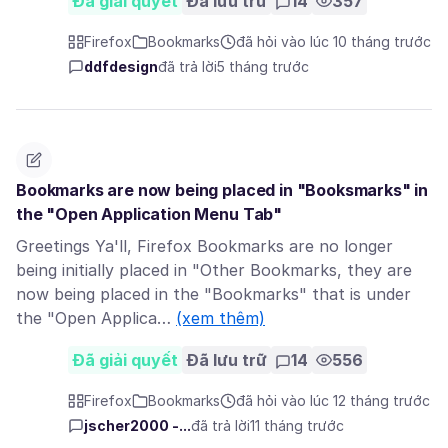
Đã giải quyết
Đã lưu trữ
14
357
Firefox
Bookmarks
đã hỏi vào lúc 10 tháng trước
ddfdesign
đã trả lời
5 tháng trước
Bookmarks are now being placed in "Booksmarks" in
the "Open Application Menu Tab"
Greetings Ya'll, Firefox Bookmarks are no longer
being initially placed in "Other Bookmarks, they are
now being placed in the "Bookmarks" that is under
the "Open Applica…
(xem thêm)
Đã giải quyết
Đã lưu trữ
14
556
Firefox
Bookmarks
đã hỏi vào lúc 12 tháng trước
jscher2000 -...
đã trả lời
11 tháng trước