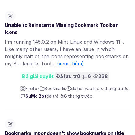
Unable to Reinstante Missing Bookmark Toolbar
Icons
I'm running 145.0.2 on Mint Linux and Windows 11...
Like many other users, I have an issue in which
roughly half of the icons representing bookmarks on
my Bookmarks Tool…
(xem thêm)
Đã giải quyết
Đã lưu trữ
6
268
Firefox
Bookmarks
đã hỏi vào lúc 8 tháng trước
SuMo Bot
đã trả lời
8 tháng trước
Bookmarks impor doesn't show bookmarks on title