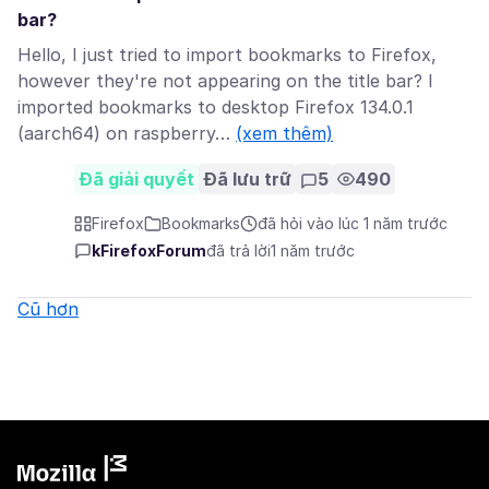
bar?
Hello, I just tried to import bookmarks to Firefox,
however they're not appearing on the title bar? I
imported bookmarks to desktop Firefox 134.0.1
(aarch64) on raspberry…
(xem thêm)
Đã giải quyết
Đã lưu trữ
5
490
Firefox
Bookmarks
đã hỏi vào lúc 1 năm trước
kFirefoxForum
đã trả lời
1 năm trước
Cũ hơn