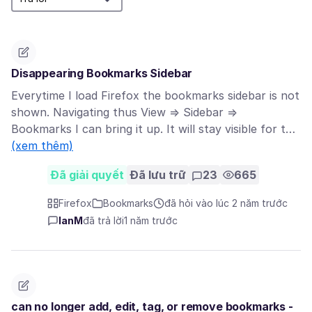
Disappearing Bookmarks Sidebar
Everytime I load Firefox the bookmarks sidebar is not
shown. Navigating thus View => Sidebar =>
Bookmarks I can bring it up. It will stay visible for t…
(xem thêm)
Đã giải quyết
Đã lưu trữ
23
665
Firefox
Bookmarks
đã hỏi vào lúc 2 năm trước
IanM
đã trả lời
1 năm trước
can no longer add, edit, tag, or remove bookmarks -