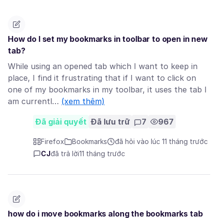
How do I set my bookmarks in toolbar to open in new
tab?
While using an opened tab which I want to keep in
place, I find it frustrating that if I want to click on
one of my bookmarks in my toolbar, it uses the tab I
am currentl…
(xem thêm)
Đã giải quyết
Đã lưu trữ
7
967
Firefox
Bookmarks
đã hỏi vào lúc 11 tháng trước
CJ
đã trả lời
11 tháng trước
how do i move bookmarks along the bookmarks tab