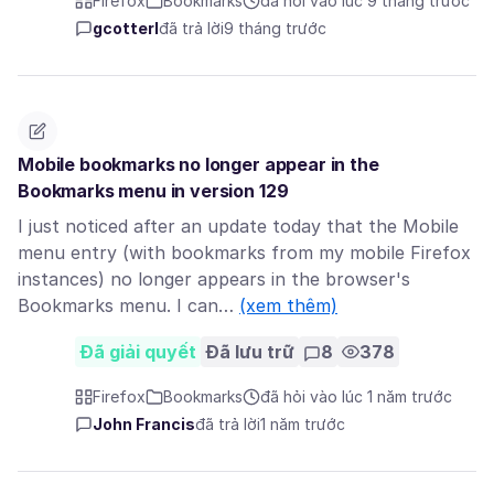
Firefox
Bookmarks
đã hỏi vào lúc 9 tháng trước
gcotterl
đã trả lời
9 tháng trước
Mobile bookmarks no longer appear in the
Bookmarks menu in version 129
I just noticed after an update today that the Mobile
menu entry (with bookmarks from my mobile Firefox
instances) no longer appears in the browser's
Bookmarks menu. I can…
(xem thêm)
Đã giải quyết
Đã lưu trữ
8
378
Firefox
Bookmarks
đã hỏi vào lúc 1 năm trước
John Francis
đã trả lời
1 năm trước