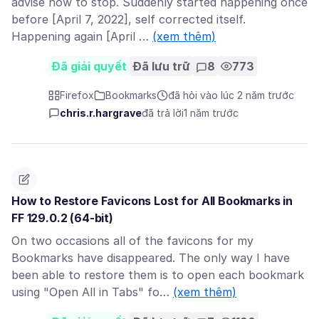
advise how to stop. Suddenly started happening once
before [April 7, 2022], self corrected itself.
Happening again [April …
(xem thêm)
Đã giải quyết
Đã lưu trữ
8
773
Firefox
Bookmarks
đã hỏi vào lúc 2 năm trước
chris.r.hargrave
đã trả lời
1 năm trước
How to Restore Favicons Lost for All Bookmarks in
FF 129.0.2 (64-bit)
On two occasions all of the favicons for my
Bookmarks have disappeared. The only way I have
been able to restore them is to open each bookmark
using "Open All in Tabs" fo…
(xem thêm)