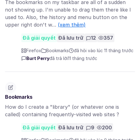
The bookmarks on my taskbar are all of a sudden
not showing up. I'm unable to drag them there like I
used to. Also, the history and menu button on the
upper right don't w…
(xem thêm)
Đã giải quyết
Đã lưu trữ
12
357
Firefox
Bookmarks
đã hỏi vào lúc 11 tháng trước
Burt Perry
đã trả lời
11 tháng trước
Bookmarks
How do I create a "library" (or whatever one is
called) containing frequently-visited web sites ?
Đã giải quyết
Đã lưu trữ
9
200