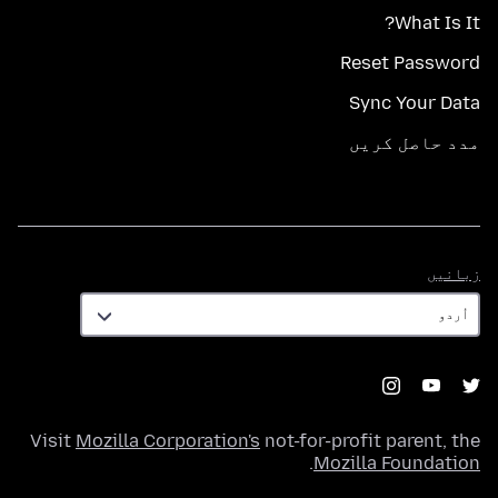
What Is It?
Reset Password
Sync Your Data
مدد حاصل کریں
زبانیں
زبانیں
Visit
Mozilla Corporation's
not-for-profit parent, the
.
Mozilla Foundation