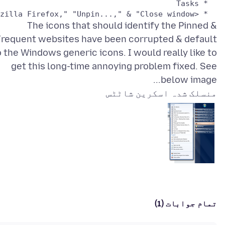
  * <Unlabeled>; contains "Mozilla Firefox," "Unpin...," & "Close window"

The icons that should identify the Pinned &
Frequent websites have been corrupted & default
o the Windows generic icons. I would really like to
get this long-time annoying problem fixed. See
below image...
منسلک شدہ اسکرین شاٹٹس
تمام جوابات (1)