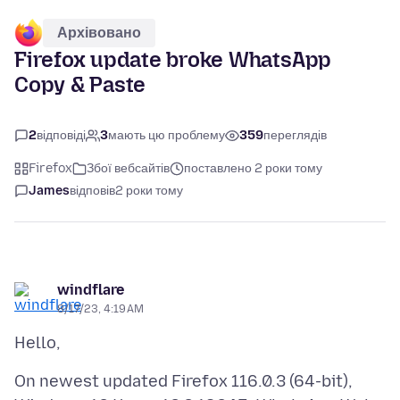
Архівовано
Firefox update broke WhatsApp
Copy & Paste
2
відповіді
3
мають цю проблему
359
переглядів
Firefox
Збої вебсайтів
поставлено 2 роки тому
James
відповів
2 роки тому
windflare
8/17/23, 4:19 AM
On newest updated Firefox 116.0.3 (64-bit),