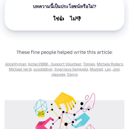
บทความนี้เป็นประโยชน์หรือไม่?
ใช่👍
ไม่👎
These fine people helped write this article:
AliceWyman
,
jscher2000 - Support Volunteer
,
Tonnes
,
Michele Rodaro
,
Michael Verdi
,
scoobidiver
,
Swarnava Sengupta
,
Mozinet
,
Lan
,
Joni
,
ojaswee
,
Denys