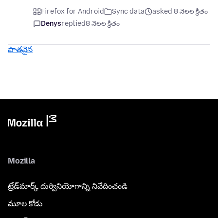
Firefox for Android
Sync data
asked 8 నెలల క్రితం
Denys
replied
8 నెలల క్రితం
పాతవైన
Mozilla
ట్రేడ్‌మార్క్ దుర్వినియోగాన్ని నివేదించండి
మూల కోడు