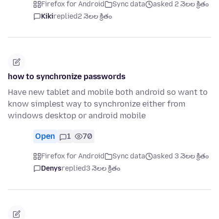
Firefox for Android
Sync data
asked 2 నెలల క్రితం
Kiki
replied
2 నెలల క్రితం
how to synchronize passwords
Have new tablet and mobile both android so want to
know simplest way to synchronize either from
windows desktop or android mobile
Open
1
70
Firefox for Android
Sync data
asked 3 నెలల క్రితం
Denys
replied
3 నెలల క్రితం