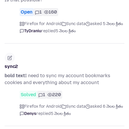
Open
1
160
Firefox for Android
Sync data
asked 5 నెలల క్రితం
TyDraniu
replied
5 నెలల క్రితం
sync2
bold text
I need to sync my account bookmarks
cookies and everything about my account
Solved
1
220
Firefox for Android
Sync data
asked 6 నెలల క్రితం
Denys
replied
5 నెలల క్రితం