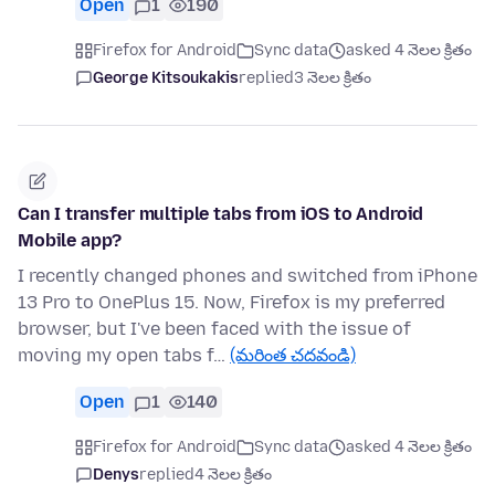
Open
1
190
Firefox for Android
Sync data
asked 4 నెలల క్రితం
George Kitsoukakis
replied
3 నెలల క్రితం
Can I transfer multiple tabs from iOS to Android
Mobile app?
I recently changed phones and switched from iPhone
13 Pro to OnePlus 15. Now, Firefox is my preferred
browser, but I've been faced with the issue of
moving my open tabs f…
(మరింత చదవండి)
Open
1
140
Firefox for Android
Sync data
asked 4 నెలల క్రితం
Denys
replied
4 నెలల క్రితం