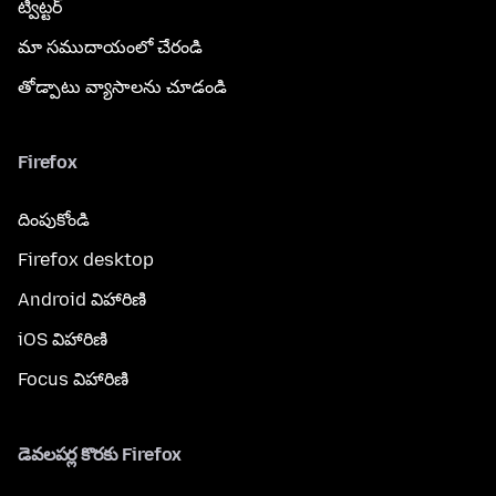
ట్విట్టర్
మా సముదాయంలో చేరండి
తోడ్పాటు వ్యాసాలను చూడండి
Firefox
దింపుకోండి
Firefox desktop
Android విహారిణి
iOS విహారిణి
Focus విహారిణి
డెవలపర్ల కొరకు Firefox