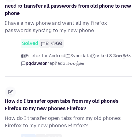
need ro transfer all passwords from old phone to new
phone
I have a new phone and want all my firefox
passwords syncing to my new phone
Solved
2
60
Firefox for Android
Sync data
asked 3 నెలల క్రితం
pqdawson
replied
3 నెలల క్రితం
How do I transfer open tabs from my old phone's
Firefox to my new phone's Firefox?
How do I transfer open tabs from my old phone's
Firefox to my new phone's Firefox?