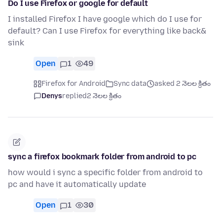
Do I use Firefox or google for default
I installed Firefox I have google which do I use for
default? Can I use Firefox for everything like back&
sink
Open
1
49
Firefox for Android
Sync data
asked 2 నెలల క్రితం
Denys
replied
2 నెలల క్రితం
sync a firefox bookmark folder from android to pc
how would i sync a specific folder from android to
pc and have it automatically update
Open
1
30