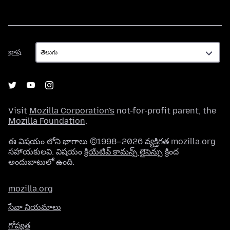
భాష
భాష
Visit
Mozilla Corporation's
not-for-profit parent, the
Mozilla Foundation
.
ఈ విషయం లోని భాగాలు ©1998–2026 వ్యక్తిగత mozilla.org
సహాయకులవి. విషయం
క్రియేటివ్ కామన్స్ లైసెన్సు
క్రింద
అందుబాటులో ఉంది.
mozilla.org
సేవా నియమాలు
గోప్యత