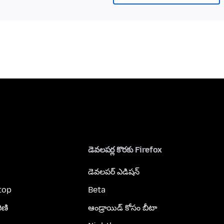
డెవలపర్ల కొరకు Firefox
డెవలపర్ ఎడిషన్
top
Beta
ిణి
ఆండ్రాయిడ్ కోసం బీటా