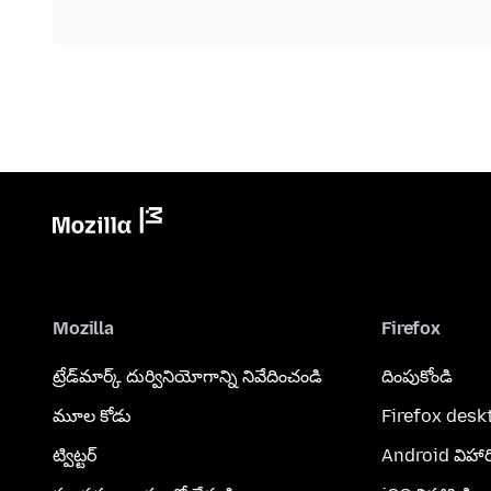
Mozilla
Firefox
ట్రేడ్‌మార్క్ దుర్వినియోగాన్ని నివేదించండి
దింపుకోండి
మూల కోడు
Firefox desk
ట్విట్టర్
Android విహార