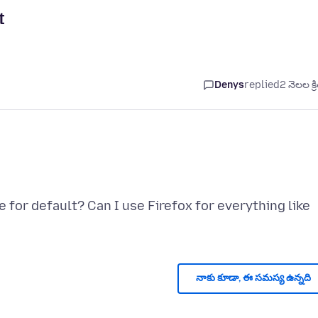
t
Denys
replied
2 నెలల క్ర
e for default? Can I use Firefox for everything like
నాకు కూడా, ఈ సమస్య ఉన్నది