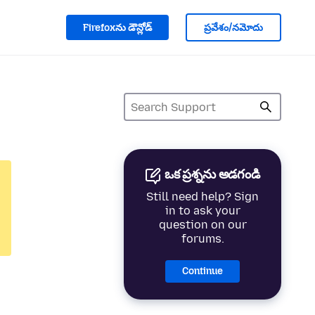
Firefoxను డౌన్లోడ్
ప్రవేశం/నమోదు
ఒక ప్రశ్నను అడగండి
Still need help? Sign
in to ask your
question on our
forums.
Continue