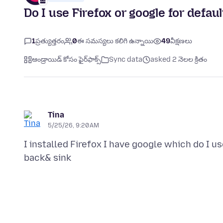
Do I use Firefox or google for defaul
1
ప్రత్యుత్తరం
0
ఈ సమస్యలు కలిగి ఉన్నాయి
49
వీక్షణలు
ఆండ్రాయిడ్ కోసం ఫైర్‌ఫాక్స్
Sync data
asked 2 నెలల క్రితం
Tina
5/25/26, 9:20 AM
I installed Firefox I have google which do I us