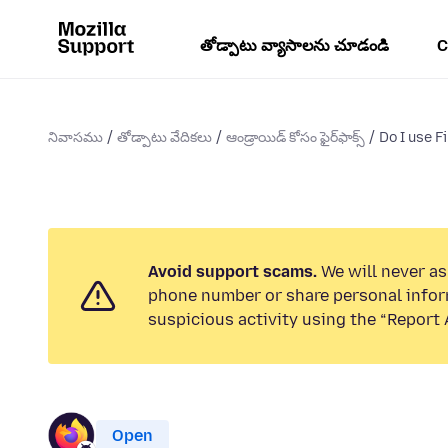
తోడ్పాటు వ్యాసాలను చూడండి
C
నివాసము
తోడ్పాటు వేదికలు
ఆండ్రాయిడ్ కోసం ఫైర్‌ఫాక్స్
Do I use F
Avoid support scams.
We will never ask
phone number or share personal infor
suspicious activity using the “Report 
Open