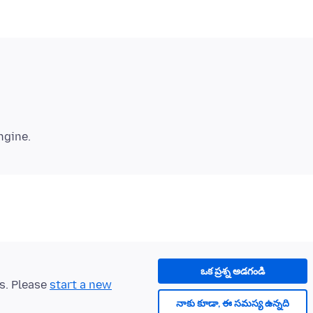
ఒక ప్రశ్న అడగండి
ts. Please
start a new
నాకు కూడా, ఈ సమస్య ఉన్నది