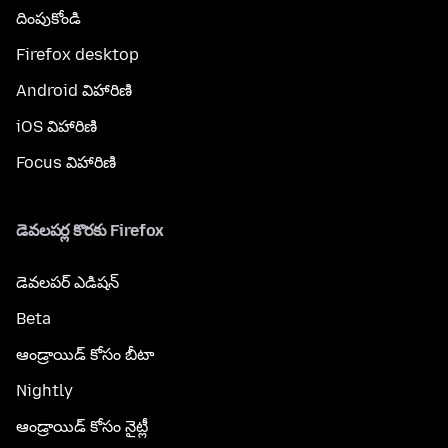
దింపుకోండి
Firefox desktop
Android విహారిణి
iOS విహారిణి
Focus విహారిణి
డెవలపర్ల కొరకు Firefox
డెవలపర్ ఎడిషన్
Beta
ఆండ్రాయిడ్ కోసం బీటా
Nightly
ఆండ్రాయిడ్ కోసం నైట్లీ