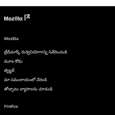
Mozilla
ట్రేడ్‌మార్క్ దుర్వినియోగాన్ని నివేదించండి
మూల కోడు
ట్విట్టర్
మా సముదాయంలో చేరండి
తోడ్పాటు వ్యాసాలను చూడండి
Firefox