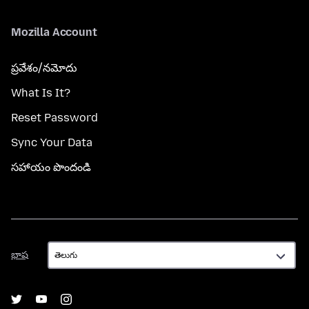
Mozilla Account
ప్రవేశం/నమోదు
What Is It?
Reset Password
Sync Your Data
సహాయం పొందండి
భాష
భాష