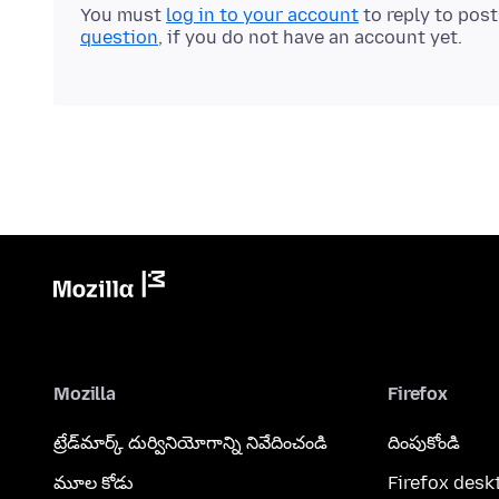
You must
log in to your account
to reply to pos
question
, if you do not have an account yet.
Mozilla
Firefox
ట్రేడ్‌మార్క్ దుర్వినియోగాన్ని నివేదించండి
దింపుకోండి
మూల కోడు
Firefox desk