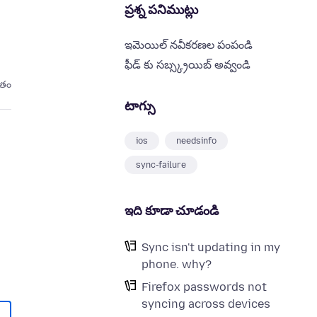
ప్రశ్న పనిముట్లు
ఇమెయిల్ నవీకరణల పంపండి
ఫీడ్ కు సబ్స్క్రయిబ్ అవ్వండి
ితం
టాగ్సు
ios
needsinfo
sync-failure
ఇది కూడా చూడండి
Sync isn't updating in my
phone. why?
Firefox passwords not
syncing across devices