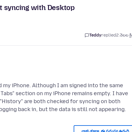
ot syncing with Desktop
Teddy
replied
2 నెలల క్ర
 my iPhone. Although I am signed into the same
Tabs" section on my iPhone remains empty. I have
"History" are both checked for syncing on both
నాకు కూడా, ఈ సమస్య ఉన్నది