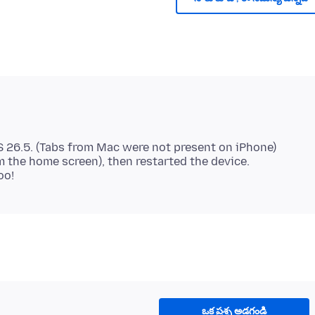
S 26.5. (Tabs from Mac were not present on iPhone)
m the home screen), then restarted the device.
ఒక ప్రశ్న అడగండి