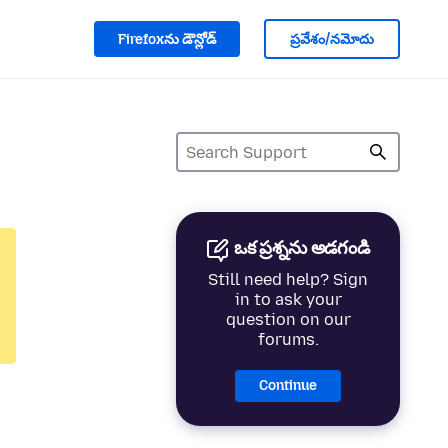
Firefoxను డౌన్లోడ్
ప్రవేశం/నమోదు
ఒక ప్రశ్నను అడగండి
Still need help? Sign
in to ask your
question on our
forums.
Continue