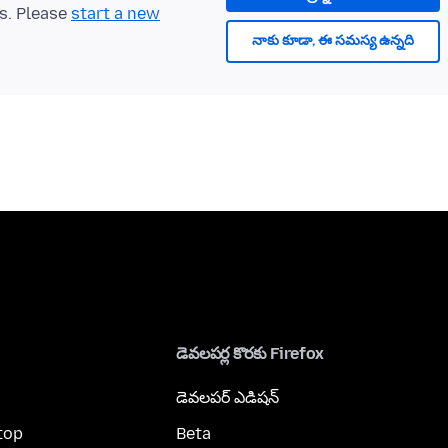
ts. Please
start a new
నాకు కూడా, ఈ సమస్య ఉన్నది
డెవలపర్ల కొరకు Firefox
డెవలపర్ ఎడిషన్
top
Beta