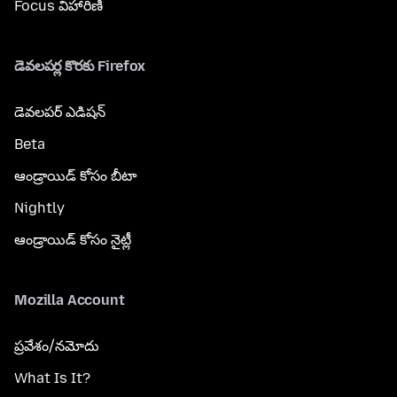
Focus విహారిణి
డెవలపర్ల కొరకు Firefox
డెవలపర్ ఎడిషన్
Beta
ఆండ్రాయిడ్ కోసం బీటా
Nightly
ఆండ్రాయిడ్ కోసం నైట్లీ
Mozilla Account
ప్రవేశం/నమోదు
What Is It?