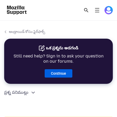
ఆండ్రాయిడ్ కోసం ఫైర్‌ఫాక్స్
ఒక ప్రశ్నను అడగండి
Still need help? Sign in to ask your question
on our forums.
Continue
ప్రశ్న పనిముట్లు