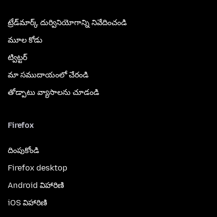
ట్రేడ్‌మార్క్ దుర్వినియోగాన్ని నివేదించండి
మూల కోడు
ట్విట్టర్
మా సముదాయంలో చేరండి
తోడ్పాటు వ్యాసాలను చూడండి
Firefox
దింపుకోండి
Firefox desktop
Android విహారిణి
iOS విహారిణి