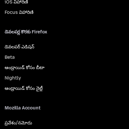
iOS విహారిణి
Focus విహారిణి
డెవలపర్ల కొరకు Firefox
డెవలపర్ ఎడిషన్
Beta
ఆండ్రాయిడ్ కోసం బీటా
Nightly
ఆండ్రాయిడ్ కోసం నైట్లీ
Mozilla Account
ప్రవేశం/నమోదు