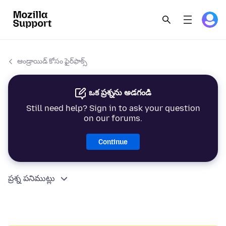
ఆండ్రాయిడ్ కోసం ఫైర్‌ఫాక్స్
ఒక ప్రశ్నను అడగండి
Still need help? Sign in to ask your question
on our forums.
Continue
ప్రశ్న పనిముట్లు