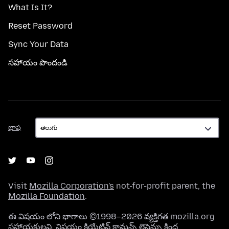
What Is It?
Reset Password
Sync Your Data
సహాయం పొందండి
భాష
భాష
Visit
Mozilla Corporation's
not-for-profit parent, the
Mozilla Foundation
.
ఈ విషయం లోని భాగాలు ©1998–2026 వ్యక్తిగత mozilla.org
సహాయకులవి. విషయం
క్రియేటివ్ కామన్స్ లైసెన్సు
క్రింద