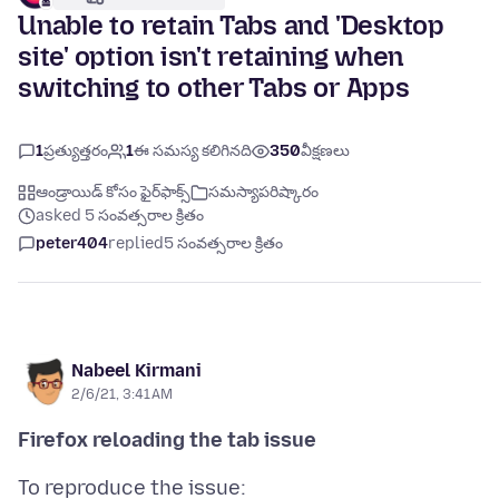
Unable to retain Tabs and 'Desktop
site' option isn't retaining when
switching to other Tabs or Apps
1
ప్రత్యుత్తరం
1
ఈ సమస్య కలిగినది
350
వీక్షణలు
ఆండ్రాయిడ్ కోసం ఫైర్‌ఫాక్స్
సమస్యాపరిష్కారం
asked 5 సంవత్సరాల క్రితం
peter404
replied
5 సంవత్సరాల క్రితం
Nabeel Kirmani
2/6/21, 3:41 AM
Firefox reloading the tab issue