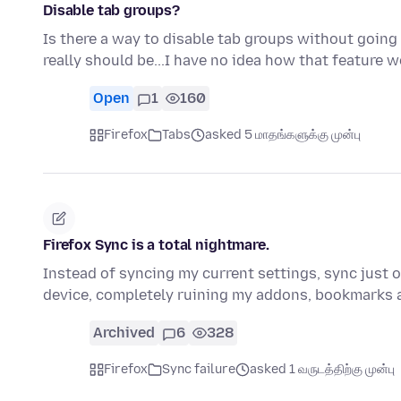
Disable tab groups?
Is there a way to disable tab groups without going 
really should be...I have no idea how that feature 
Open
1
160
Firefox
Tabs
asked 5 மாதங்களுக்கு முன்பு
Firefox Sync is a total nightmare.
Instead of syncing my current settings, sync just
device, completely ruining my addons, bookmarks 
Archived
6
328
Firefox
Sync failure
asked 1 வருடத்திற்கு முன்பு