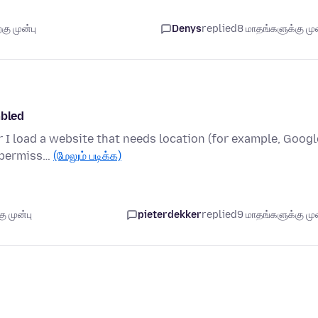
கு முன்பு
Denys
replied
8 மாதங்களுக்கு முன
abled
er I load a website that needs location (for example, Googl
n permiss…
(மேலும் படிக்க)
ு முன்பு
pieterdekker
replied
9 மாதங்களுக்கு முன