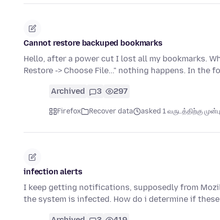
Cannot restore backuped bookmarks
Hello, after a power cut I lost all my bookmarks. 
Restore -> Choose File..." nothing happens. In the f
Archived
3
297
Firefox
Recover data
asked 1 வருடத்திற்கு முன்ப
infection alerts
I keep getting notifications, supposedly from Mozil
the system is infected. How do i determine if the
Archived
3
419