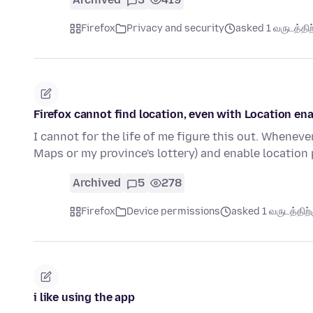
Firefox
Privacy and security
asked 1 வருடத்திற்
Firefox cannot find location, even with Location en
I cannot for the life of me figure this out. Whenev
Maps or my province's lottery) and enable locatio
Archived
5
278
Firefox
Device permissions
asked 1 வருடத்திற்க
i like using the app