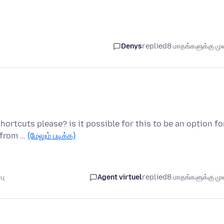
Denys
replied
8 மாதங்களுக்கு முன
ortcuts please? is it possible for this to be an option fo
g from …
(மேலும் படிக்க)
பு
Agent virtuel
replied
8 மாதங்களுக்கு முன