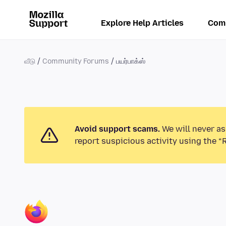
Explore Help Articles
Com
வீடு
Community Forums
பயர்பாக்ஸ்
Avoid support scams.
We will never as
report suspicious activity using the “