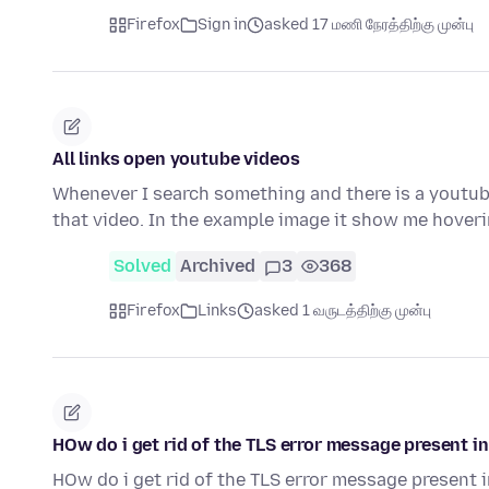
Firefox
Sign in
asked 17 மணி நேரத்திற்கு முன்பு
All links open youtube videos
Whenever I search something and there is a youtube 
that video. In the example image it show me hover
Solved
Archived
3
368
Firefox
Links
asked 1 வருடத்திற்கு முன்பு
HOw do i get rid of the TLS error message present in 
HOw do i get rid of the TLS error message present in