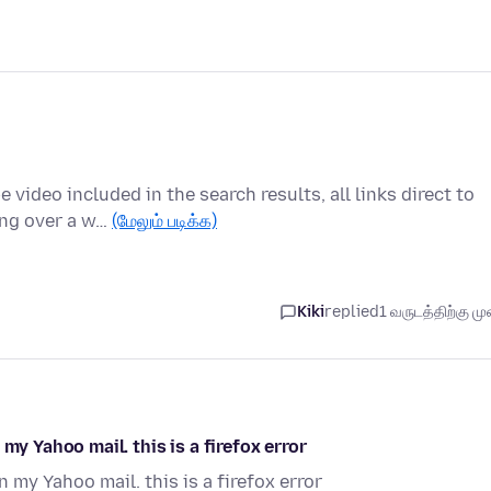
video included in the search results, all links direct to
ing over a w…
(மேலும் படிக்க)
Kiki
replied
1 வருடத்திற்கு முன
my Yahoo mail. this is a firefox error
 my Yahoo mail. this is a firefox error